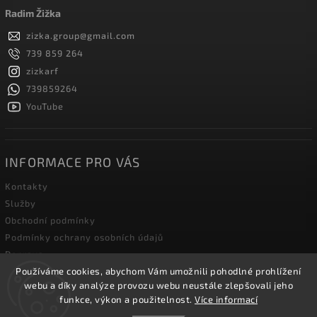
Radim Žižka
zizka.group
@
gmail.com
739 859 264
zizkarf
739859264
YouTube
INFORMACE PRO VÁS
Kontakty
Služby
Obchodní podmínky
Podmínky ochrany osobních údajů
Doprava
Používáme cookies, abychom Vám umožnili pohodlné prohlížení
Blog zahradní techniky
webu a díky analýze provozu webu neustále zlepšovali jeho
funkce, výkon a použitelnost.
Více informací
Copyright 2026
Žižka R&F s.r.o.
. Všechna práva vyhrazena.