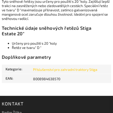
Tyto sněhové řetězy jsou určeny pro použití s 20 "koly. Zajišťují lepší
trakci na zasněžených nebo zledovatělých cestách. Speciální řetěz
ve tvaru" D "maximalizuje přilnavost, zatímco galvanizovaná
manganová ocel zaručuje dlouhou životnost. Ideální pro spojení se
sněhovou radlicí.
Technické údaje sněhových řetězů Stiga
Estate 20"
Určeny pro použití s 20 "koly
Řetěz ve tvaru" D "
Doplňkové parametry
Kategorie
:
Příslušenství pro zahradní traktory Stiga
EAN
:
8008984638570
KONTAKT
Radim Žižka