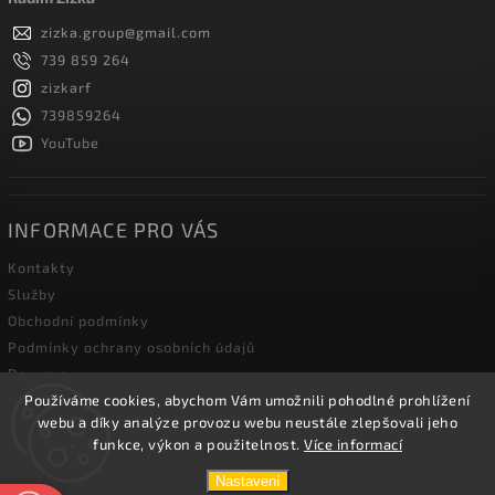
zizka.group
@
gmail.com
739 859 264
zizkarf
739859264
YouTube
INFORMACE PRO VÁS
Kontakty
Služby
Obchodní podmínky
Podmínky ochrany osobních údajů
Doprava
Používáme cookies, abychom Vám umožnili pohodlné prohlížení
Blog zahradní techniky
webu a díky analýze provozu webu neustále zlepšovali jeho
funkce, výkon a použitelnost.
Více informací
Copyright 2026
Žižka R&F s.r.o.
. Všechna práva vyhrazena.
Nastavení