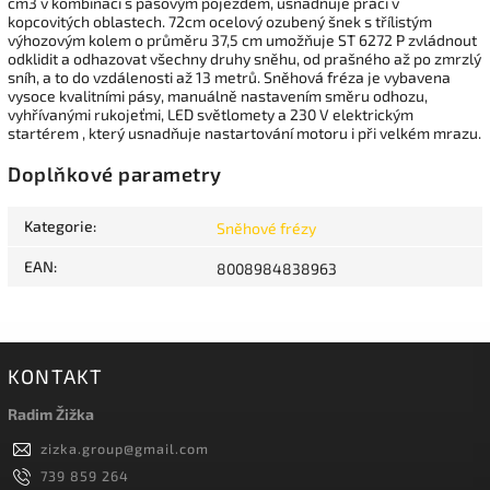
cm3 v kombinaci s pásovým pojezdem, usnadňuje práci v
kopcovitých oblastech. 72cm ocelový ozubený šnek s třílistým
výhozovým kolem o průměru 37,5 cm umožňuje ST 6272 P zvládnout
odklidit a odhazovat všechny druhy sněhu, od prašného až po zmrzlý
sníh, a to do vzdálenosti až 13 metrů. Sněhová fréza je vybavena
vysoce kvalitními pásy, manuálně nastavením směru odhozu,
vyhřívanými
rukojeťmi, LED světlomety a 230 V elektrickým
startérem , který usnadňuje nastartování motoru i při velkém mrazu.
Doplňkové parametry
Kategorie
:
Sněhové frézy
EAN
:
8008984838963
KONTAKT
Radim Žižka
zizka.group
@
gmail.com
739 859 264