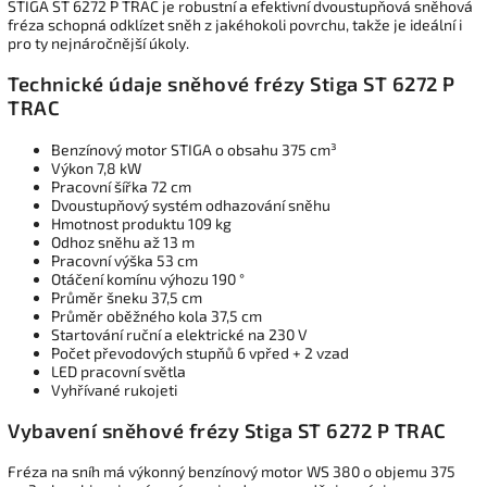
STIGA ST 6272 P TRAC je robustní a efektivní dvoustupňová sněhová
fréza schopná odklízet sněh z jakéhokoli povrchu, takže je ideální i
pro ty nejnáročnější úkoly.
Technické údaje sněhové frézy Stiga ST 6272 P
TRAC
Benzínový motor STIGA o obsahu 375 cm³
Výkon 7,8 kW
Pracovní šířka 72 cm
Dvoustupňový systém odhazování sněhu
Hmotnost produktu 109 kg
Odhoz sněhu až 13 m
Pracovní výška 53 cm
Otáčení komínu výhozu 190 °
Průměr šneku 37,5 cm
Průměr oběžného kola 37,5 cm
Startování ruční a elektrické na 230 V
Počet převodových stupňů 6 vpřed + 2 vzad
LED pracovní světla
Vyhřívané rukojeti
Vybavení sněhové frézy Stiga ST 6272 P TRAC
Fréza na sníh má výkonný benzínový motor WS 380 o objemu 375