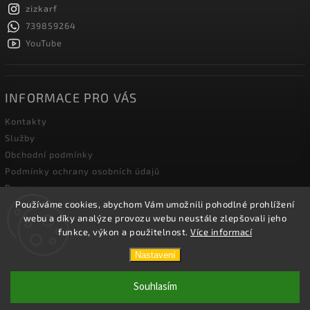
zizkarf
739859264
YouTube
INFORMACE PRO VÁS
Kontakty
Služby
Obchodní podmínky
Podmínky ochrany osobních údajů
Doprava
Používáme cookies, abychom Vám umožnili pohodlné prohlížení
Blog zahradní techniky
webu a díky analýze provozu webu neustále zlepšovali jeho
funkce, výkon a použitelnost.
Více informací
Copyright 2026
Žižka R&F s.r.o.
. Všechna práva vyhrazena.
Nastavení
Vytvořil
Shoptet
| Design
Shoptak.cz.
Souhlasím