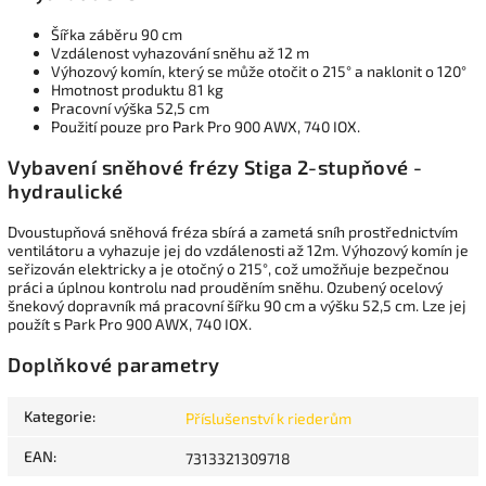
Šířka záběru 90 cm
Vzdálenost vyhazování sněhu až 12 m
Výhozový komín, který se může otočit o 215° a naklonit o 120°
Hmotnost produktu 81 kg
Pracovní výška 52,5 cm
Použití pouze pro Park Pro 900 AWX, 740 IOX.
Vybavení sněhové frézy Stiga 2-stupňové -
hydraulické
Dvoustupňová sněhová fréza sbírá a zametá sníh prostřednictvím
ventilátoru a vyhazuje jej do vzdálenosti až 12m. Výhozový komín je
seřizován elektricky a je otočný o 215°, což umožňuje bezpečnou
práci a úplnou kontrolu nad prouděním sněhu. Ozubený ocelový
šnekový dopravník má pracovní šířku 90 cm a výšku 52,5 cm. Lze jej
použít s Park Pro 900 AWX, 740 IOX.
Doplňkové parametry
Kategorie
:
Příslušenství k riederům
EAN
:
7313321309718