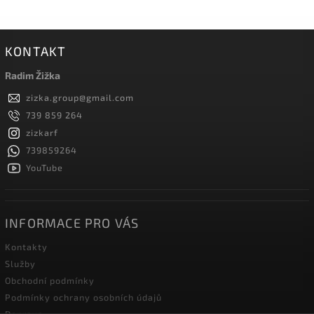
KONTAKT
Radim Žižka
zizka.group
@
gmail.com
739 859 264
zizkarf
739859264
YouTube
INFORMACE PRO VÁS
Kontakty
Služby
Obchodní podmínky
Podmínky ochrany osobních údajů