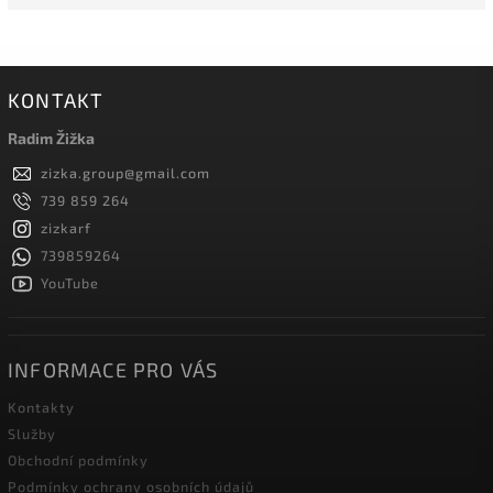
KONTAKT
Radim Žižka
zizka.group
@
gmail.com
739 859 264
zizkarf
739859264
YouTube
INFORMACE PRO VÁS
Kontakty
Služby
Obchodní podmínky
Podmínky ochrany osobních údajů