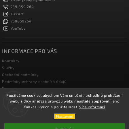
739 859 264
zizkarf
739859264
YouTube
INFORMACE PRO VÁS
Kontakty
Služby
Obchodní podmínky
Podmínky ochrany osobních údajů
Doprava
Používáme cookies, abychom Vám umožnili pohodlné prohlížení
Blog zahradní techniky
webu a díky analýze provozu webu neustále zlepšovali jeho
funkce, výkon a použitelnost.
Více informací
Copyright 2026
Žižka R&F s.r.o.
. Všechna práva vyhrazena.
Nastavení
Vytvořil
Shoptet
| Design
Shoptak.cz.