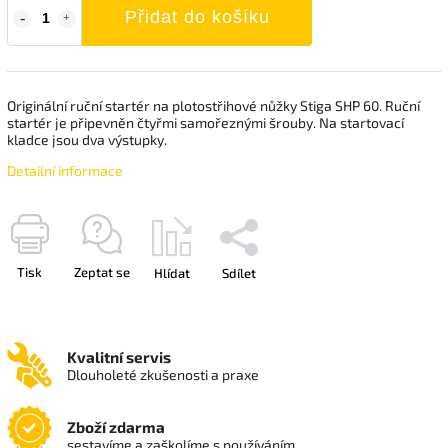
Přidat do košíku
Originální ruční startér na plotostřihové nůžky Stiga SHP 60. Ruční
startér je připevněn čtyřmi samořeznými šrouby. Na startovací
kladce jsou dva výstupky.
Detailní informace
Tisk
Zeptat se
Hlídat
Sdílet
Kvalitní servis
Dlouholeté zkušenosti a praxe
Zboží zdarma
sestavíme a zaškolíme s používáním