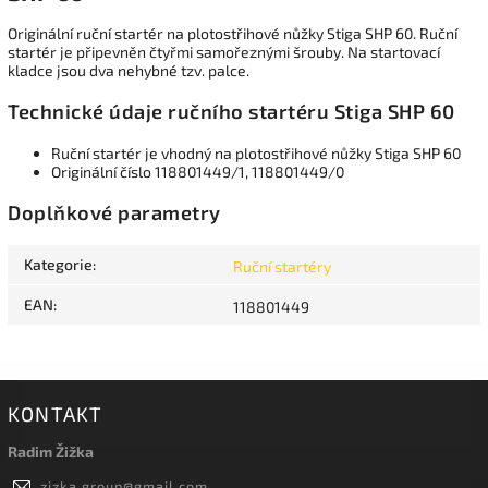
Originální ruční startér na plotostřihové nůžky Stiga SHP 60. Ruční
startér je připevněn čtyřmi samořeznými šrouby. Na startovací
kladce jsou dva nehybné tzv. palce.
Technické údaje
ručního startéru Stiga SHP 60
Ruční startér je vhodný na plotostřihové nůžky Stiga SHP 60
Originální číslo
118801449/1, 118801449/0
Doplňkové parametry
Kategorie
:
Ruční startéry
EAN
:
118801449
KONTAKT
Radim Žižka
zizka.group
@
gmail.com