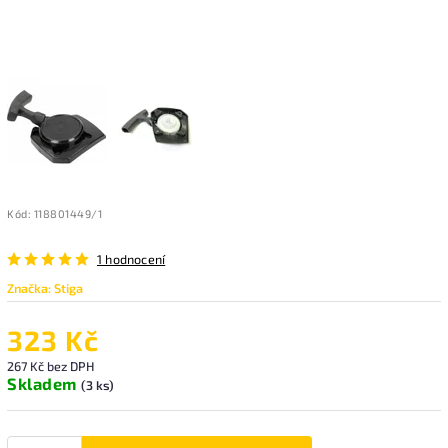
Kód:
118801449/1
1 hodnocení
Značka:
Stiga
323 Kč
267 Kč bez DPH
Skladem
(3 ks)