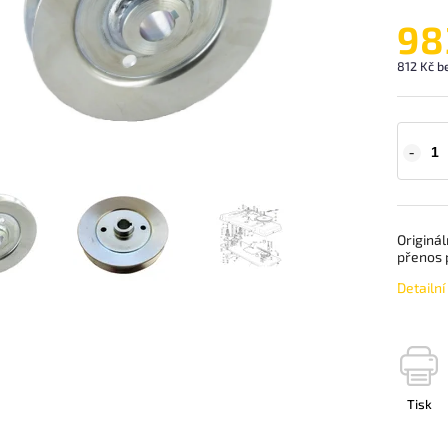
98
812 Kč b
Originál
přenos 
Detailn
Tisk