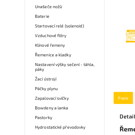
Unašeče nožů
Baterie
Startovací relé (solenoid)
Vzduchové filtry
Klínové řemeny
Řemenice a kladky
Nastavení výšky sečení - táhla,
páky
Žací ústrojí
Páčky plynu
Zapalovací svíčky
Popis
Bowdeny a lanka
Detai
Pastorky
Hydrostatické převodovky
Řeme