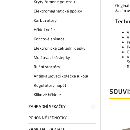
Kryty řemene pojezdu
Originá
žacím ú
Elektromagnetické spojky
Karburátory
Techn
Hřídel nože
V
V
Koncové spínače
P
P
Elektronické základní desky
O
V
Mulčovací záslepky
S
Ruční startéry
R
Antiskalpovací kolečka a kola
Regulátory napětí
SOUVI
Klikové hřídele
ZAHRADNÍ SEKAČKY
POHONNÉ JEDNOTKY
ZAMETACÍ KARTÁČE