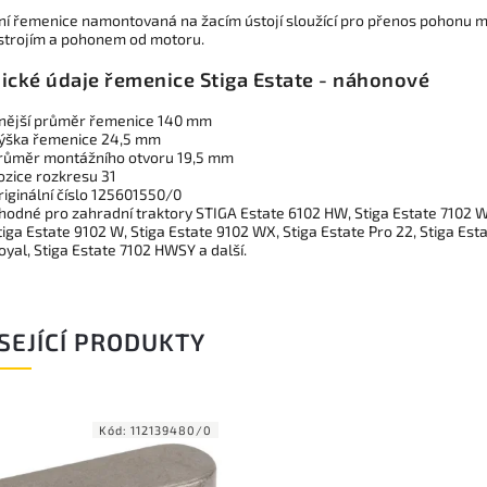
lní řemenice namontovaná na žacím ústojí sloužící pro přenos pohonu m
strojím a pohonem od motoru.
ické údaje řemenice Stiga Estate - náhonové
nější průměr řemenice 140 mm
ýška řemenice 24,5 mm
růměr montážního otvoru 19,5 mm
ozice rozkresu 31
riginální číslo 125601550/0
hodné pro zahradní traktory STIGA Estate 6102 HW, Stiga Estate 7102 W
tiga Estate 9102 W, Stiga Estate 9102 WX, Stiga Estate Pro 22, Stiga Est
oyal, Stiga Estate 7102 HWSY a další.
SEJÍCÍ PRODUKTY
Kód:
112139480/0