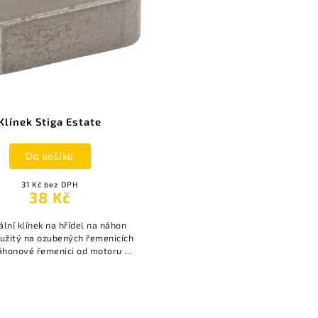
Klínek Stiga Estate
Do košíku
31 Kč bez DPH
38 Kč
ální klínek na hřídel na náhon
užitý na ozubených řemenicích
áhonové řemenici od motoru k
pohonu sečení.