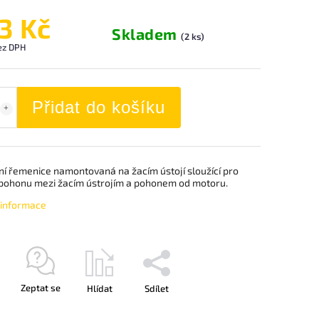
3 Kč
Skladem
(2 ks)
ez DPH
Přidat do košíku
ní řemenice namontovaná na žacím ústojí sloužící pro
pohonu mezi žacím ústrojím a pohonem od motoru.
í informace
Zeptat se
Hlídat
Sdílet