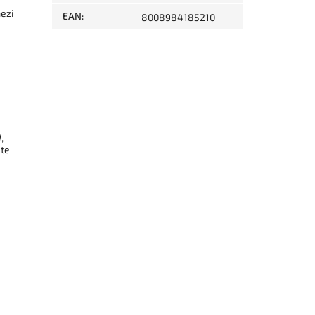
ezi
EAN
:
8008984185210
,
ate