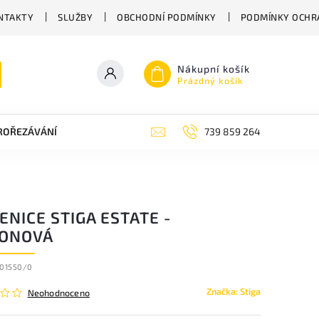
NTAKTY
SLUŽBY
OBCHODNÍ PODMÍNKY
PODMÍNKY OCHR
Nákupní košík
Prázdný košík
PROŘEZÁVÁNÍ
ZAHRADNÍ NŮŽKY
ZAHRADNÍ NÁŘADÍ STIGA
739 859 264
NICE STIGA ESTATE -
ONOVÁ
601550/0
Značka:
Stiga
Neohodnoceno