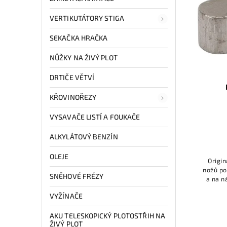
VERTIKUTÁTORY STIGA
SEKAČKA HRAČKA
NŮŽKY NA ŽIVÝ PLOT
DRTIČE VĚTVÍ
KŘOVINOŘEZY
VYSAVAČE LISTÍ A FOUKAČE
ALKYLÁTOVÝ BENZÍN
OLEJE
Origin
nožů po
SNĚHOVÉ FRÉZY
a na n
VYŽÍNAČE
AKU TELESKOPICKÝ PLOTOSTŘIH NA
ŽIVÝ PLOT