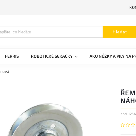
KO
Hledat
FERRIS
ROBOTICKÉ SEKAČKY
AKU NŮŽKY A PILY NA 
onová
ŘEME
NÁH
Kód:
125