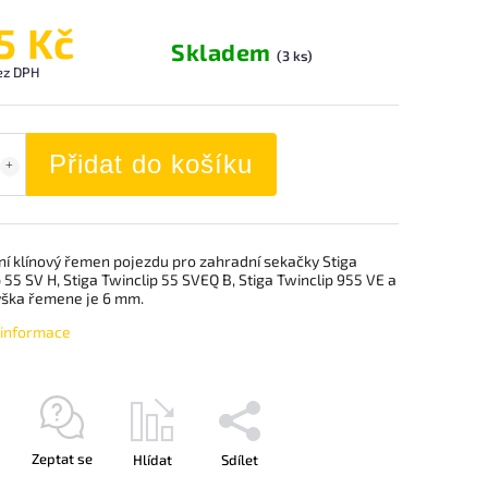
5 Kč
Skladem
(3 ks)
ez DPH
Přidat do košíku
ní klínový řemen pojezdu pro zahradní sekačky Stiga
 55 SV H, Stiga Twinclip 55 SVEQ B, Stiga Twinclip 955 VE a
Výška řemene je 6 mm.
í informace
Zeptat se
Hlídat
Sdílet