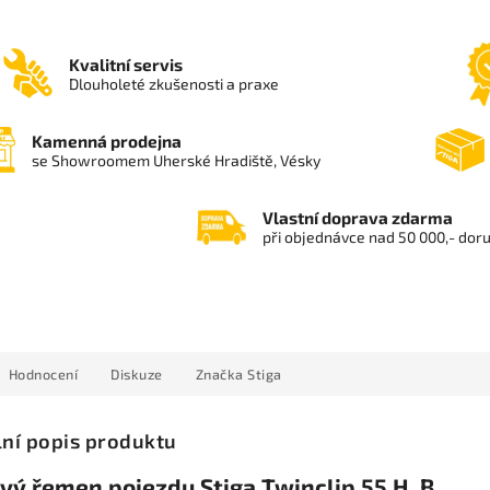
Kvalitní servis
Dlouholeté zkušenosti a praxe
Kamenná prodejna
se Showroomem Uherské Hradiště, Vésky
Vlastní doprava zdarma
při objednávce nad 50 000,- dor
Hodnocení
Diskuze
Značka
Stiga
lní popis produktu
vý řemen pojezdu Stiga Twinclip 55 H, B