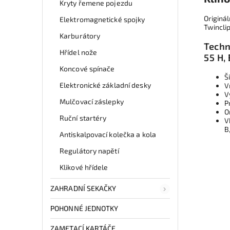
Kryty řemene pojezdu
Originál
Elektromagnetické spojky
Twinclip
Karburátory
Techn
Hřídel nože
55 H, 
Koncové spínače
Š
Elektronické základní desky
V
V
Mulčovací záslepky
P
O
Ruční startéry
V
B
Antiskalpovací kolečka a kola
Regulátory napětí
Klikové hřídele
ZAHRADNÍ SEKAČKY
POHONNÉ JEDNOTKY
ZAMETACÍ KARTÁČE