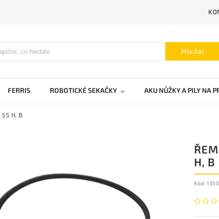
KO
Hledat
FERRIS
ROBOTICKÉ SEKAČKY
AKU NŮŽKY A PILY NA 
 55 H, B
ŘEM
H, B
Kód:
135