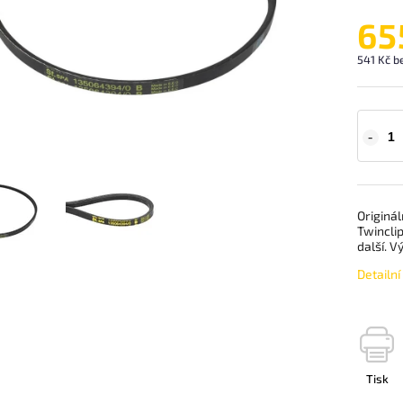
65
541 Kč b
Originál
Twinclip
další. 
Detailn
Tisk