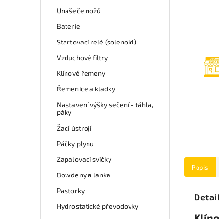
Unašeče nožů
Baterie
Startovací relé (solenoid)
Vzduchové filtry
Klínové řemeny
Řemenice a kladky
Nastavení výšky sečení - táhla,
páky
Žací ústrojí
Páčky plynu
Zapalovací svíčky
Popis
Bowdeny a lanka
Pastorky
Detai
Hydrostatické převodovky
Klíno