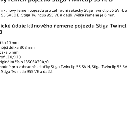
ní klínový řemen pojezdu pro zahradní sekačky Stiga Twinclip 55 SV H, S
 55 SVEQ B, Stiga Twinclip 955 VE a další. Výška řemene je 6 mm.
ické údaje klínového řemene pojezdu Stiga Twincl
B
ířka 10 mm
nější délka 808 mm
ýška 6 mm
rofil
ZX/X10
riginální číslo 135064394/0
hodné pro zahradní sekačky Stiga Twinclip 55 SV H, Stiga Twinclip 55 S
, Stiga Twinclip 955 VE a další.