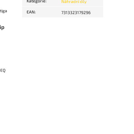
Kategorie
:
Náhradní díly
tiga
EAN
:
7313323179296
ip
VEQ