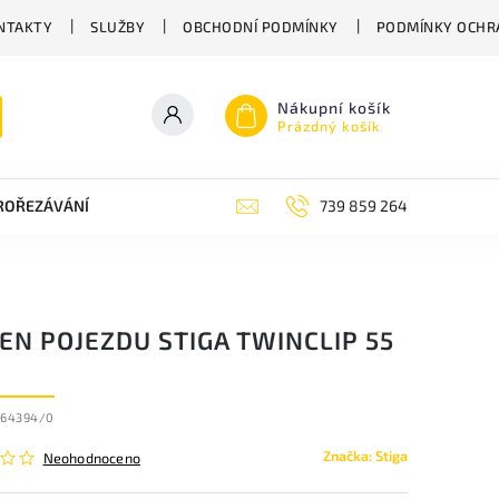
NTAKTY
SLUŽBY
OBCHODNÍ PODMÍNKY
PODMÍNKY OCHR
Nákupní košík
Prázdný košík
PROŘEZÁVÁNÍ
ZAHRADNÍ NŮŽKY
ZAHRADNÍ NÁŘADÍ STIGA
739 859 264
EN POJEZDU STIGA TWINCLIP 55
064394/0
Značka:
Stiga
Neohodnoceno