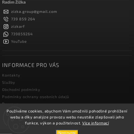
Radim Žižka
zizka.group
@
gmail.com
739 859 264
zizkarf
739859264
YouTube
INFORMACE PRO VÁS
Kontakty
Služby
Obchodní podmínky
Podmínky ochrany osobních údajů
Doprava
Používáme cookies, abychom Vám umožnili pohodlné prohlížení
Blog zahradní techniky
webu a díky analýze provozu webu neustále zlepšovali jeho
funkce, výkon a použitelnost.
Více informací
Copyright 2026
Žižka R&F s.r.o.
. Všechna práva vyhrazena.
Nastavení