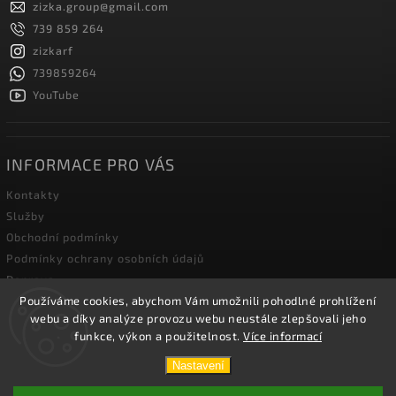
zizka.group
@
gmail.com
739 859 264
zizkarf
739859264
YouTube
INFORMACE PRO VÁS
Kontakty
Služby
Obchodní podmínky
Podmínky ochrany osobních údajů
Doprava
Používáme cookies, abychom Vám umožnili pohodlné prohlížení
Blog zahradní techniky
webu a díky analýze provozu webu neustále zlepšovali jeho
funkce, výkon a použitelnost.
Více informací
Copyright 2026
Žižka R&F s.r.o.
. Všechna práva vyhrazena.
Nastavení
Vytvořil
Shoptet
| Design
Shoptak.cz.