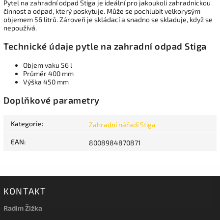
Pytel na zahradní odpad Stiga je ideální pro jakoukoli zahradnickou
činnost a odpad, který poskytuje. Může se pochlubit velkorysým
objemem 56 litrů. Zároveň je skládací a snadno se skladuje, když se
nepoužívá.
Technické údaje pytle na zahradní odpad Stiga
Objem vaku 56 l
Průměr 400 mm
Výška 450 mm
Doplňkové parametry
Kategorie
:
Zahradní nářadí Stiga
EAN
:
8008984870871
KONTAKT
Radim Žižka