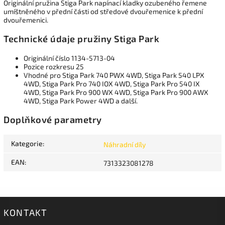
Originální pružina Stiga Park napínací kladky ozubeného řemene
umíštněného v přední části od středové dvouřemenice k přední
dvouřemenici.
Technické údaje pružiny Stiga Park
Originální číslo 1134-5713-04
Pozice rozkresu 25
Vhodné pro Stiga Park 740 PWX 4WD, Stiga Park 540 LPX
4WD, Stiga Park Pro 740 IOX 4WD, Stiga Park Pro 540 IX
4WD, Stiga Park Pro 900 WX 4WD, Stiga Park Pro 900 AWX
4WD, Stiga Park Power 4WD a další.
Doplňkové parametry
Kategorie
:
Náhradní díly
EAN
:
7313323081278
KONTAKT