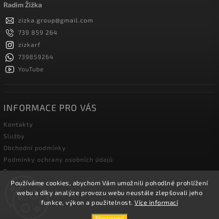
Radim Žižka
zizka.group
@
gmail.com
739 859 264
zizkarf
739859264
YouTube
INFORMACE PRO VÁS
Kontakty
Služby
Obchodní podmínky
Podmínky ochrany osobních údajů
Doprava
Používáme cookies, abychom Vám umožnili pohodlné prohlížení
Blog zahradní techniky
webu a díky analýze provozu webu neustále zlepšovali jeho
funkce, výkon a použitelnost.
Více informací
Copyright 2026
Žižka R&F s.r.o.
. Všechna práva vyhrazena.
Nastavení