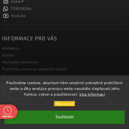
zizkarf
739859264
YouTube
INFORMACE PRO VÁS
Kontakty
Služby
Obchodní podmínky
Podmínky ochrany osobních údajů
Doprava
Používáme cookies, abychom Vám umožnili pohodlné prohlížení
Blog zahradní techniky
webu a díky analýze provozu webu neustále zlepšovali jeho
funkce, výkon a použitelnost.
Více informací
Copyright 2026
Žižka R&F s.r.o.
. Všechna práva vyhrazena.
Nastavení
Vytvořil
Shoptet
| Design
Shoptak.cz.
Souhlasím
Zobrazit