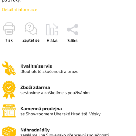
Detailní informace
Tisk
Zeptat se
Hlídat
Sdílet
Kvalitní servis
Dlouholeté zkušenosti a praxe
Zboží zdarma
sestavíme a zaškolíme s používáním
Kamenná prodejna
se Showroomem Uherské Hradiště, Vésky
Náhradní díly
zasíláme i na Slovensko přepravní společností