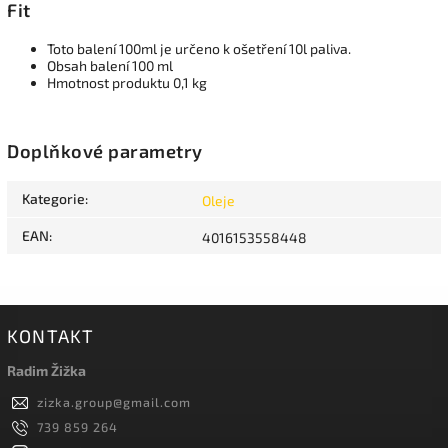
Fit
Toto balení 100ml je určeno k ošetření 10l paliva.
Obsah balení 100 ml
Hmotnost produktu 0,1 kg
Doplňkové parametry
Kategorie
:
Oleje
EAN
:
4016153558448
KONTAKT
Radim Žižka
zizka.group
@
gmail.com
739 859 264