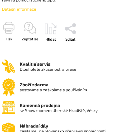
Detailní informace
Tisk
Zeptat se
Hlídat
Sdílet
Kvalitní servis
Dlouholeté zkušenosti a praxe
Zboží zdarma
sestavíme a zaškolíme s používáním
Kamenná prodejna
se Showroomem Uherské Hradiště, Vésky
Náhradní díly
zasíláme i na Slovensko přepravní společností