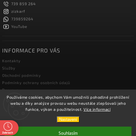
739 859 264
zizkarf
739859264
YouTube
INFORMACE PRO VÁS
Kontakty
Služby
Obchodní podmínky
Podmínky ochrany osobních údajů
Doprava
Používáme cookies, abychom Vám umožnili pohodlné prohlížení
Blog zahradní techniky
webu a díky analýze provozu webu neustále zlepšovali jeho
funkce, výkon a použitelnost.
Více informací
Copyright 2026
Žižka R&F s.r.o.
. Všechna práva vyhrazena.
Nastavení
Vytvořil
Shoptet
| Design
Shoptak.cz.
Souhlasím
Zobrazit