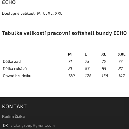
ECHO
Dostupné velikosti: M , L , XL , XXL
Tabulka velikostí pracovní softshell bundy ECHO
M
L
XL
XXL
Délka zad
71
73
75
77
Délka rukávů
81
83
85
87
Obvod hrudníku
120
128
136
147
KONTAKT
Radim Žižka
zizka.group
@
gmail.com