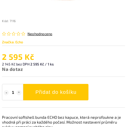
Kód:
7116
Neohodnoceno
Značka:
Echo
2 595 Kč
2 145 Kč bez DPH
2 595 Kč / 1 ks
Na dotaz
Přidat do košíku
Pracovní softshell bunda ECHO bez kapuce, která neprofoukne a je
vhodná při práci za každého počasí. Možnost nastavení průměru
rukávu pomocí suchého zipu.