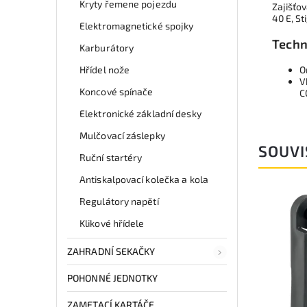
Kryty řemene pojezdu
Zajišťov
40 E, St
Elektromagnetické spojky
Techn
Karburátory
Hřídel nože
O
V
Koncové spínače
C
Elektronické základní desky
Mulčovací záslepky
SOUVI
Ruční startéry
Antiskalpovací kolečka a kola
Regulátory napětí
Klikové hřídele
ZAHRADNÍ SEKAČKY
POHONNÉ JEDNOTKY
ZAMETACÍ KARTÁČE