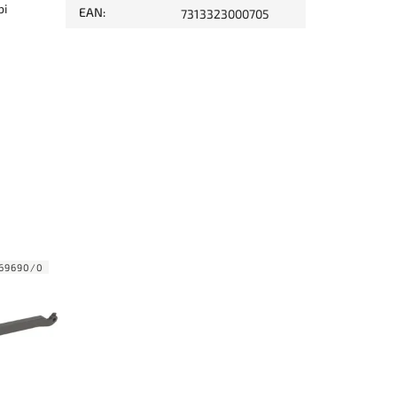
bi
EAN
:
7313323000705
69690/0