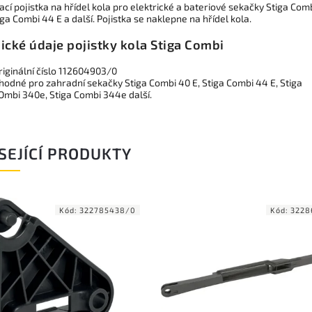
ací pojistka na hřídel kola pro elektrické a bateriové sekačky Stiga Com
iga Combi 44 E a další. Pojistka se naklepne na hřídel kola.
ické údaje pojistky kola Stiga Combi
riginální číslo 112604903/0
hodné pro zahradní sekačky Stiga Combi 40 E, Stiga Combi 44 E, Stiga
Ombi 340e, Stiga Combi 344e další.
SEJÍCÍ PRODUKTY
Kód:
322785438/0
Kód:
3228