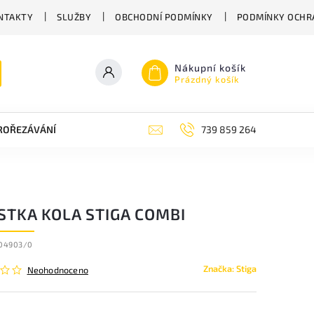
NTAKTY
SLUŽBY
OBCHODNÍ PODMÍNKY
PODMÍNKY OCHR
Nákupní košík
Prázdný košík
PROŘEZÁVÁNÍ
ZAHRADNÍ NŮŽKY
ZAHRADNÍ NÁŘADÍ STIGA
739 859 264
STKA KOLA STIGA COMBI
604903/0
Značka:
Stiga
Neohodnoceno