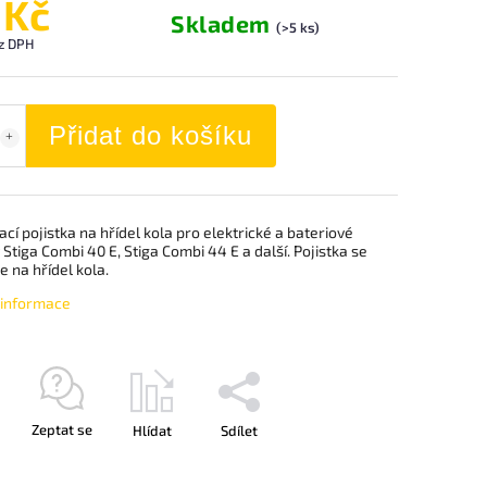
 Kč
Skladem
(>5 ks)
z DPH
Přidat do košíku
ací pojistka na hřídel kola pro elektrické a bateriové
Stiga Combi 40 E, Stiga Combi 44 E a další. Pojistka se
 na hřídel kola.
í informace
Zeptat se
Hlídat
Sdílet