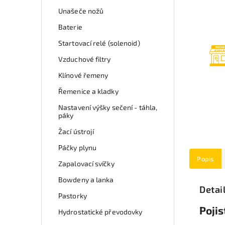
Unašeče nožů
Baterie
Startovací relé (solenoid)
Vzduchové filtry
Klínové řemeny
Řemenice a kladky
Nastavení výšky sečení - táhla,
páky
Žací ústrojí
Páčky plynu
Popis
Zapalovací svíčky
Bowdeny a lanka
Detai
Pastorky
Pojis
Hydrostatické převodovky