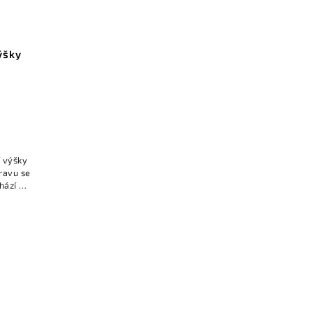
ýšky
í výšky
pravu se
hází k
ýšky