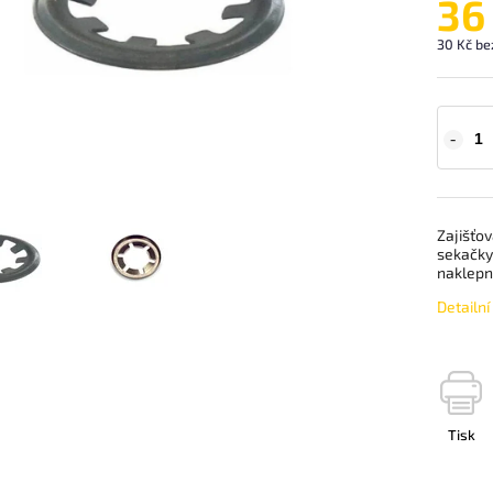
36
30 Kč be
Zajišťov
sekačky 
naklepne
Detailn
Tisk