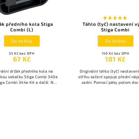
ák předního kola Stiga
Táhlo (tyč) nastavení v
Combi (L)
Stiga Combi
Do košíku
Do košíku
55 Kč bez DPH
150 Kč bez DPH
67 Kč
181 Kč
nální držák předního kola na
Originální táhlo (tyč) nastaven
ckou sekačku Stiga Combi 340e
střihu sečení spojuje přední ná
tiga Combi 344e Kit a další. Na
zadní. Pomocí páky potom doc
 se upevňuje táhlo nastavení
rovnoměrnému nastavení v
výšky sečení.
sečení.