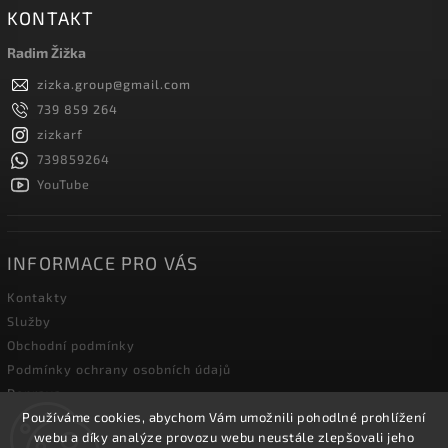
KONTAKT
Radim Žižka
zizka.group
@
gmail.com
739 859 264
zizkarf
739859264
YouTube
INFORMACE PRO VÁS
Kontakty
Služby
Obchodní podmínky
Podmínky ochrany osobních údajů
Doprava
Používáme cookies, abychom Vám umožnili pohodlné prohlížení
Blog zahradní techniky
webu a díky analýze provozu webu neustále zlepšovali jeho