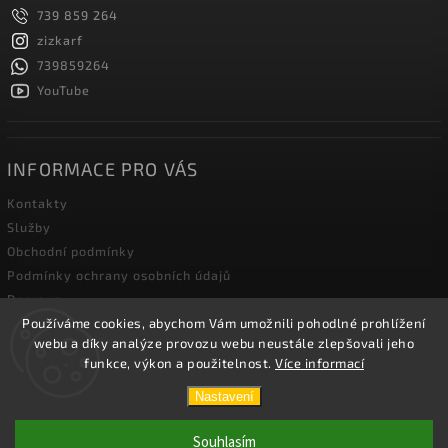
739 859 264
zizkarf
739859264
YouTube
INFORMACE PRO VÁS
Kontakty
Služby
Obchodní podmínky
Podmínky ochrany osobních údajů
Doprava
Používáme cookies, abychom Vám umožnili pohodlné prohlížení
Blog zahradní techniky
webu a díky analýze provozu webu neustále zlepšovali jeho
funkce, výkon a použitelnost.
Více informací
Copyright 2026
Žižka R&F s.r.o.
. Všechna práva vyhrazena.
Nastavení
Vytvořil
Shoptet
| Design
Shoptak.cz.
Souhlasím