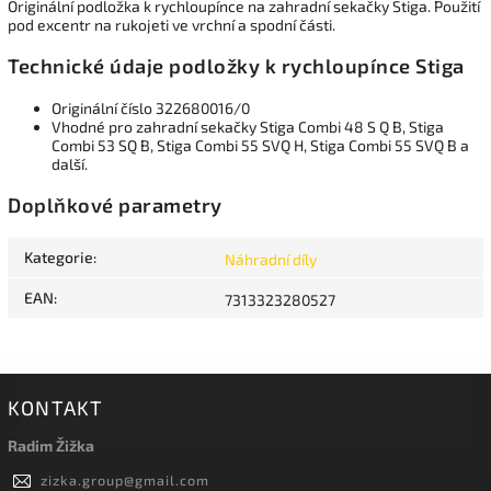
Originální podložka k rychloupínce na zahradní sekačky Stiga. Použití
pod excentr na rukojeti ve vrchní a spodní části.
Technické údaje podložky k rychloupínce Stiga
Originální číslo 322680016/0
Vhodné pro zahradní sekačky Stiga Combi 48 S Q B, Stiga
Combi 53 SQ B, Stiga Combi 55 SVQ H, Stiga Combi 55 SVQ B a
další.
Doplňkové parametry
Kategorie
:
Náhradní díly
EAN
:
7313323280527
KONTAKT
Radim Žižka
zizka.group
@
gmail.com