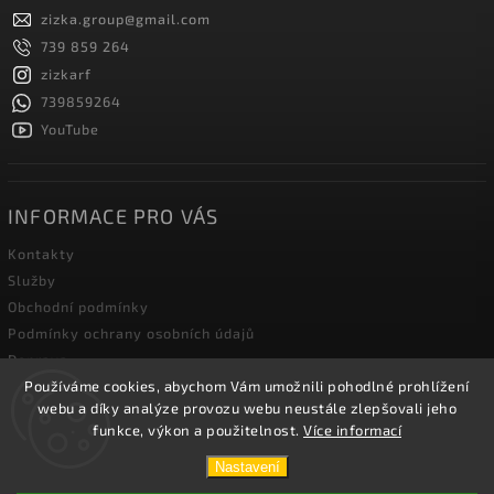
zizka.group
@
gmail.com
739 859 264
zizkarf
739859264
YouTube
INFORMACE PRO VÁS
Kontakty
Služby
Obchodní podmínky
Podmínky ochrany osobních údajů
Doprava
Používáme cookies, abychom Vám umožnili pohodlné prohlížení
Blog zahradní techniky
webu a díky analýze provozu webu neustále zlepšovali jeho
funkce, výkon a použitelnost.
Více informací
Copyright 2026
Žižka R&F s.r.o.
. Všechna práva vyhrazena.
Nastavení
Vytvořil
Shoptet
| Design
Shoptak.cz.