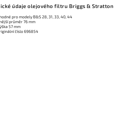
ické údaje olejového filtru Briggs & Stratton
hodné pro modely B&S
28, 31, 33, 40, 44
nější průměr 76 mm
ýška 57 mm
riginální číslo 696854