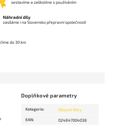
sestavíme a zaškolíme s používáním
Náhradní díly
zasíláme i na Slovensko přepravní společností
učíme do 30 km
Doplňkové parametry
Kategorie
:
Olejové filtry
o
EAN
:
024847004038