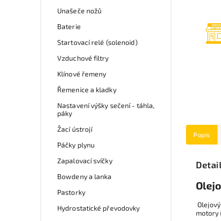
Unašeče nožů
Baterie
Startovací relé (solenoid)
Vzduchové filtry
Klínové řemeny
Řemenice a kladky
Nastavení výšky sečení - táhla,
páky
Žací ústrojí
Popis
Páčky plynu
Zapalovací svíčky
Detai
Bowdeny a lanka
Olejo
Pastorky
Olejový
Hydrostatické převodovky
motory 