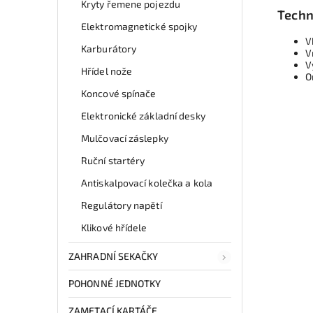
Kryty řemene pojezdu
Techn
Elektromagnetické spojky
V
Karburátory
V
V
Hřídel nože
O
Koncové spínače
Elektronické základní desky
Mulčovací záslepky
Ruční startéry
Antiskalpovací kolečka a kola
Regulátory napětí
Klikové hřídele
ZAHRADNÍ SEKAČKY
POHONNÉ JEDNOTKY
ZAMETACÍ KARTÁČE