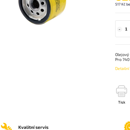
517 Kč b
Olejový
Pro 740
Detailn
Tisk
Kvalitní servis