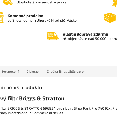
Dlouholeté zkušenosti a praxe
Kamenná prodejna
se Showroomem Uherské Hradiště, Vésky
Vlastní doprava zdarma
při objednávce nad 50 000,- dor
Hodnocení
Diskuze
Značka
Briggs&Stratton
lní popis produktu
vý filtr Briggs & Stratton
 filtr BRIGGS & STRATTON 696854 pro ridery Stiga Park Pro 740 IOX. Pr
řady Professional a Commercial series.