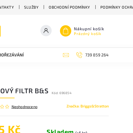
NTAKTY
SLUŽBY
OBCHODNÍ PODMÍNKY
PODMÍNKY OCHR
Nákupní košík
Prázdný košík
PROŘEZÁVÁNÍ
ZAHRADNÍ NŮŽKY
ZAHRADNÍ NÁŘADÍ STIGA
739 859 264
OVÝ FILTR B&S
Kód:
696854
Značka:
Briggs&Stratton
Neohodnoceno
5 Kč
Skladem
(>5 ks)