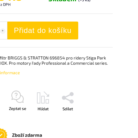
ez DPH
Přidat do košíku
 filtr BRIGGS & STRATTON 696854 pro ridery Stiga Park
 IOX. Pro motory řady Professional a Commercial series.
í informace
Zeptat se
Hlídat
Sdílet
Zboží zdarma