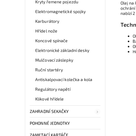
Kryty řemene pojezdu
Olej na 
ochrání
Elektromagnetické spojky
nabízí 2
Karburátory
Techn
Hřídel nože
O
Koncové spínače
B
O
Elektronické základní desky
H
Mulčovací záslepky
Ruční startéry
Antiskalpovací kolečka a kola
Regulátory napětí
Klikové hřídele
ZAHRADNÍ SEKAČKY
POHONNÉ JEDNOTKY
ZAMETACÍ KARTÁČE