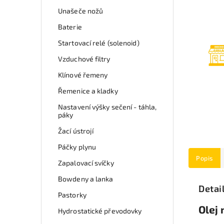
Unašeče nožů
Baterie
Startovací relé (solenoid)
Vzduchové filtry
Klínové řemeny
Řemenice a kladky
Nastavení výšky sečení - táhla,
páky
Žací ústrojí
Páčky plynu
Popis
Zapalovací svíčky
Bowdeny a lanka
Detai
Pastorky
Olej 
Hydrostatické převodovky