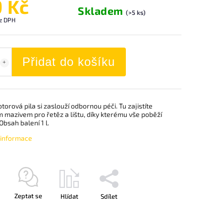
9 Kč
Skladem
(>5 ks)
z DPH
Přidat do košíku
orová pila si zaslouží odbornou péči. Tu zajistíte
m mazivem pro řetěz a lištu, díky kterému vše poběží
Obsah balení 1 l.
í informace
Zeptat se
Hlídat
Sdílet