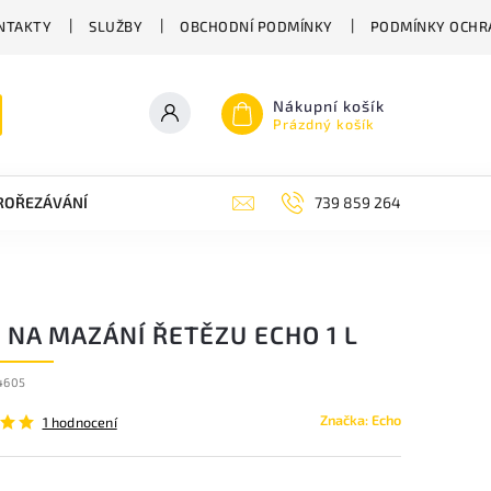
NTAKTY
SLUŽBY
OBCHODNÍ PODMÍNKY
PODMÍNKY OCHR
Nákupní košík
Prázdný košík
PROŘEZÁVÁNÍ
ZAHRADNÍ NŮŽKY
ZAHRADNÍ NÁŘADÍ STIGA
739 859 264
 NA MAZÁNÍ ŘETĚZU ECHO 1 L
4605
Značka:
Echo
1 hodnocení