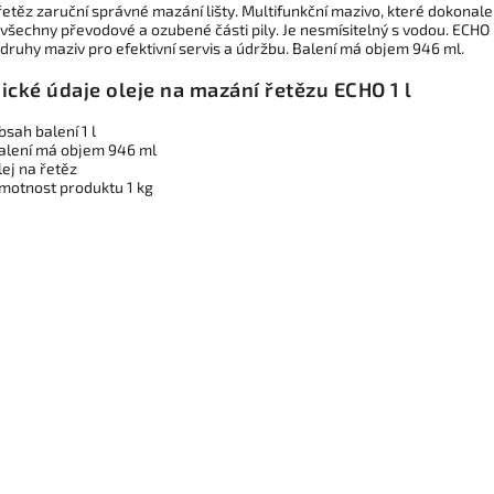
řetěz zaruční správné mazání lišty.
Multifunkční mazivo, které dokonale
 všechny převodové a ozubené části pily. Je nesmísitelný s vodou. ECHO
 druhy maziv pro efektivní servis a údržbu. Balení má objem 946 ml.
ické údaje oleje na mazání řetězu ECHO 1 l
bsah balení 1 l
alení má objem 946 ml
lej na řetěz
motnost produktu 1 kg