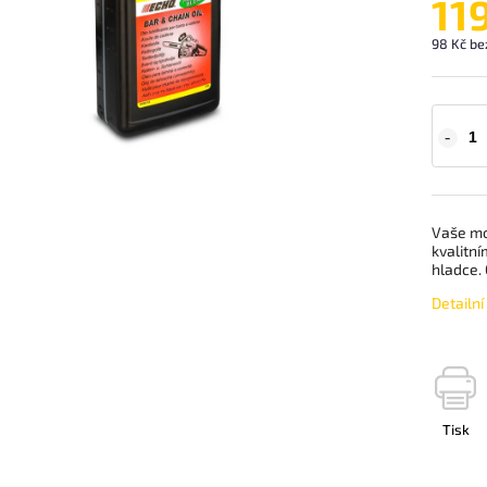
11
98 Kč be
Vaše mot
kvalitní
hladce. 
Detailn
Tisk