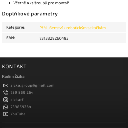
Včetně 4ks šroubů pro montáž
Doplňkové parametry
Kategorie
:
Příslušenství k robotickým sekačkám
EAN
:
7313329260493
KONTAKT
Radim Žižka
zizka.group
@
gmail.com
739 859 264
zizkarf
739859264
YouTube