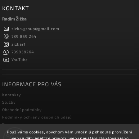
KONTAKT
Radim Žižka
zizka.group
@
gmail.com
739 859 264
zizkarf
739859264
YouTube
INFORMACE PRO VÁS
Kontakty
Služby
Obchodní podmínky
Podmínky ochrany osobních údajů
Doprava
Používáme cookies, abychom Vám umožnili pohodlné prohlížení
Blog zahradní techniky
webu a díky analýze provozu webu neustále zlepšovali jeho