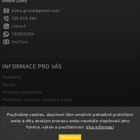
Radim Žižka
zizka.group
@
gmail.com
739 859 264
zizkarf
739859264
YouTube
INFORMACE PRO VÁS
Kontakty
Služby
Obchodní podmínky
Podmínky ochrany osobních údajů
Doprava
Používáme cookies, abychom Vám umožnili pohodlné prohlížení
Blog zahradní techniky
webu a díky analýze provozu webu neustále zlepšovali jeho
funkce, výkon a použitelnost.
Více informací
Copyright 2026
Žižka R&F s.r.o.
. Všechna práva vyhrazena.
Nastavení