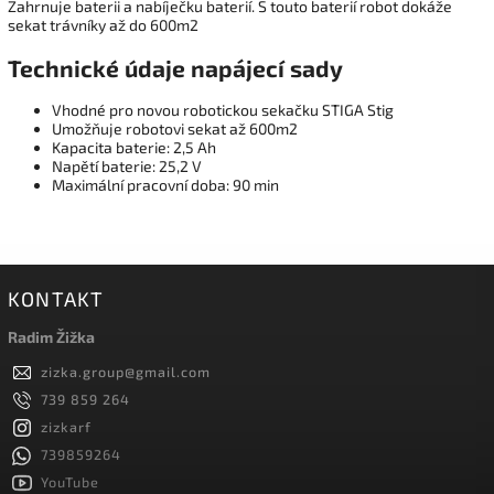
Zahrnuje baterii a nabíječku baterií. S touto baterií robot dokáže
sekat trávníky až do 600m2
Technické údaje napájecí sady
Vhodné pro novou robotickou sekačku STIGA Stig
Umožňuje robotovi sekat až 600m2
Kapacita baterie: 2,5 Ah
Napětí baterie: 25,2 V
Maximální pracovní doba: 90 min
KONTAKT
Radim Žižka
zizka.group
@
gmail.com
739 859 264
zizkarf
739859264
YouTube