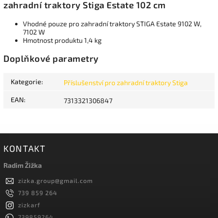
zahradní traktory Stiga Estate 102 cm
Vhodné pouze pro zahradní traktory STIGA Estate 9102 W,
7102 W
Hmotnost produktu 1,4 kg
Doplňkové parametry
Kategorie
:
Příslušenství pro zahradní traktory Stiga
EAN
:
7313321306847
KONTAKT
Radim Žižka
zizka.group
@
gmail.com
739 859 264
zizkarf
739859264