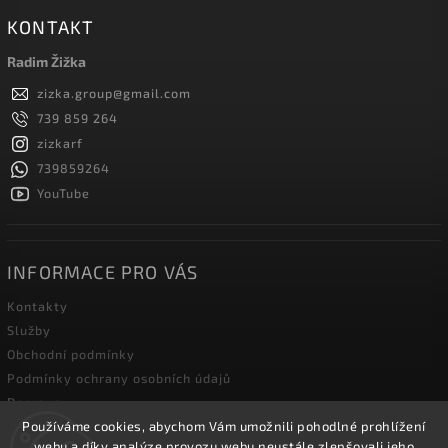
KONTAKT
Radim Žižka
zizka.group
@
gmail.com
739 859 264
zizkarf
739859264
YouTube
INFORMACE PRO VÁS
Kontakty
Služby
Obchodní podmínky
Podmínky ochrany osobních údajů
Doprava
Používáme cookies, abychom Vám umožnili pohodlné prohlížení
Blog zahradní techniky
webu a díky analýze provozu webu neustále zlepšovali jeho