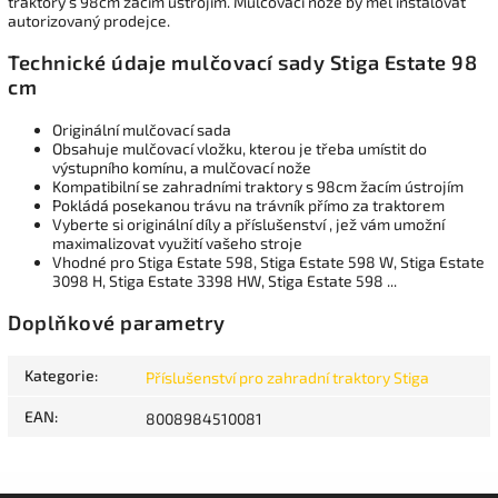
traktory s 98cm žacím ústrojím. Mulčovací nože by měl instalovat
autorizovaný prodejce.
Technické údaje mulčovací sady Stiga Estate 98
cm
Originální mulčovací sada
Obsahuje mulčovací vložku, kterou je třeba umístit do
výstupního komínu, a mulčovací nože
Kompatibilní se zahradními traktory s 98cm žacím ústrojím
Pokládá posekanou trávu na trávník přímo za traktorem
Vyberte si originální díly a příslušenství , jež vám umožní
maximalizovat využití vašeho stroje
Vhodné pro Stiga Estate 598, Stiga Estate 598 W, Stiga Estate
3098 H, Stiga Estate 3398 HW, Stiga Estate 598 ...
Doplňkové parametry
Kategorie
:
Příslušenství pro zahradní traktory Stiga
EAN
:
8008984510081