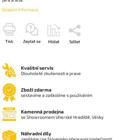
Detailní informace
Tisk
Zeptat se
Hlídat
Sdílet
Kvalitní servis
Dlouholeté zkušenosti a praxe
Zboží zdarma
sestavíme a zaškolíme s používáním
Kamenná prodejna
se Showroomem Uherské Hradiště, Vésky
Náhradní díly
zasíláme i na Slovensko přepravní společností