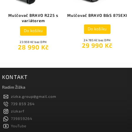
Mulčovač BRAVO R225 s
Mulčovač BRAVO B&S 875EXI
variátorem
Do košíku
Do košíku
24 785 Kč bez DPH
23 959 Kč bez DPH
29 990 Kč
28 990 Kč
KONTAKT
Radim Žižka
zizka.group
@
gmail.com
739 859 264
zizkarf
739859264
YouTube