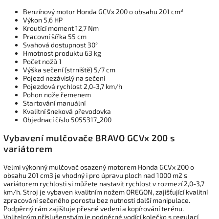
Benzínový motor Honda GCVx 200 o obsahu 201 cm³
Výkon 5,6 HP
Kroutící moment 12,7 Nm
Pracovní šířka 55 cm
Svahová dostupnost 30°
Hmotnost produktu 63 kg
Počet nožů 1
Výška sečení (strniště) 5/7 cm
Pojezd nezávislý na sečení
Pojezdová rychlost 2,0-3,7 km/h
Pohon nože řemenem
Startování manuální
Kvalitní šneková převodovka
Objednací číslo 5055317_200
Vybavení mulčovače BRAVO GCVx 200 s
variátorem
Velmi výkonný mulčovač osazený motorem Honda GCVx 200 o
obsahu 201 cm3 je vhodný i pro úpravu ploch nad 1000 m2 s
variátorem rychlosti si můžete nastavit rychlost v rozmezí 2,0-3,7
km/h. Stroj je vybaven kvalitním nožem OREGON, zajišťující kvalitní
zpracování sečeného porostu bez nutnosti další manipulace.
Podpěrný rám zajištuje přesné vedení a kopírování terénu.
Volitelným příslušenstvím je podpěrné vodící kolečko s regulací