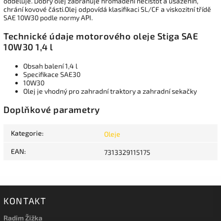
odděluje.
Dobrý olej zabraňuje hromadění nečistot a usazenin,
chrání kovové části.Olej odpovídá klasifikaci SL/CF a viskozitní třídě
SAE 10W30 podle normy API.
Technické údaje motorového oleje Stiga SAE
10W30 1,4 l
Obsah balení 1,4 l
Specifikace SAE30
10W30
Olej je vhodný pro zahradní traktory a zahradní sekačky
Doplňkové parametry
Kategorie
:
Oleje
EAN
:
7313329115175
KONTAKT
Radim Žižka