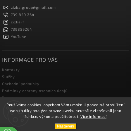
zizka.group
@
gmail.com
739 859 264
zizkarf
739859264
YouTube
INFORMACE PRO VÁS
Kontakty
Služby
Obchodní podmínky
Podmínky ochrany osobních údajů
Doprava
Používáme cookies, abychom Vám umožnili pohodlné prohlížení
Blog zahradní techniky
webu a díky analýze provozu webu neustále zlepšovali jeho
funkce, výkon a použitelnost.
Více informací
Copyright 2026
Žižka R&F s.r.o.
. Všechna práva vyhrazena.
Nastavení
Vytvořil
Shoptet
| Design
Shoptak.cz.