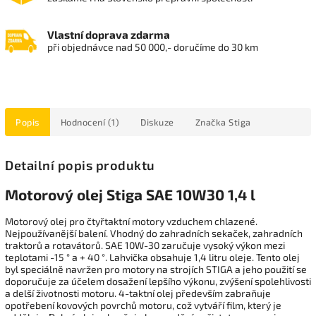
Vlastní doprava zdarma
při objednávce nad 50 000,- doručíme do 30 km
Popis
Hodnocení (1)
Diskuze
Značka
Stiga
Detailní popis produktu
Motorový olej Stiga SAE 10W30 1,4 l
Motorový olej pro čtyřtaktní motory vzduchem chlazené.
Nejpoužívanější balení. Vhodný do zahradních sekaček, zahradních
traktorů a rotavátorů.
SAE 10W-30 zaručuje vysoký výkon mezi
teplotami -15 ° a + 40 °. Lahvička obsahuje 1,4 litru oleje.
Tento olej
byl speciálně navržen pro motory na strojích STIGA a jeho použití se
doporučuje za účelem dosažení lepšího výkonu, zvýšení spolehlivosti
a delší životnosti motoru. 4-taktní olej především zabraňuje
opotřebení kovových povrchů motoru, což vytváří film, který je