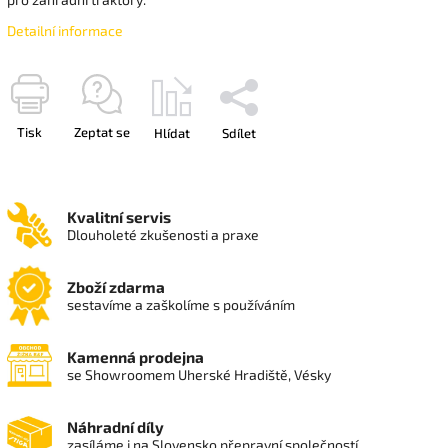
Detailní informace
Tisk
Zeptat se
Hlídat
Sdílet
Kvalitní servis
Dlouholeté zkušenosti a praxe
Zboží zdarma
sestavíme a zaškolíme s používáním
Kamenná prodejna
se Showroomem Uherské Hradiště, Vésky
Náhradní díly
zasíláme i na Slovensko přepravní společností