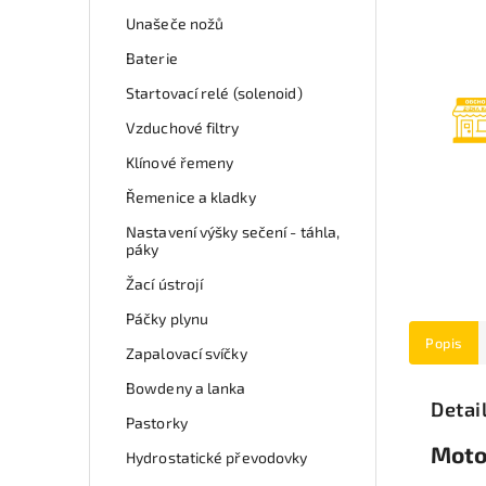
Unašeče nožů
Baterie
Startovací relé (solenoid)
Vzduchové filtry
Klínové řemeny
Řemenice a kladky
Nastavení výšky sečení - táhla,
páky
Žací ústrojí
Páčky plynu
Popis
Zapalovací svíčky
Bowdeny a lanka
Detai
Pastorky
Moto
Hydrostatické převodovky