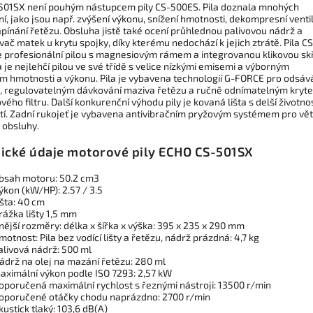
-501SX není pouhým nástupcem pily CS-500ES. Pila doznala mnohých
í, jako jsou např. zvýšení výkonu, snížení hmotnosti, dekompresní ventil
pínání řetězu. Obsluha jistě také ocení průhlednou palivovou nádrž a
ač matek u krytu spojky, díky kterému nedochází k jejich ztrátě. Pila CS
e profesionální pilou s magnesiovým rámem a integrovanou klikovou skř
a je nejlehčí pilou ve své třídě s velice nízkými emisemi a výborným
 hmotnosti a výkonu. Pila je vybavena technologií G-FORCE pro odsáv
t, regulovatelným dávkování maziva řetězu a ručně odnímatelným kryt
ého filtru. Další konkurenční výhodu pily je kovaná lišta s delší životnos
tí. Zadní rukojeť je vybavena antivibračním pryžovým systémem pro vět
 obsluhy.
ické údaje motorové pily ECHO CS-501SX
bsah motoru: 50.2 cm3
ýkon (kW/HP): 2.57 / 3.5
išta: 40 cm
rážka lišty 1,5 mm
nější rozměry: délka x šířka x výška: 395 x 235 x 290 mm
motnost: Pila bez vodící lišty a řetězu, nádrž prázdná: 4,7 kg
alivová nádrž: 500 ml
ádrž na olej na mazání řetězu: 280 ml
aximální výkon podle ISO 7293: 2,57 kW
oporučená maximální rychlost s řeznými nástroji: 13500 r/min
oporučené otáčky chodu naprázdno: 2700 r/min
kustick tlaký: 103,6 dB(A)