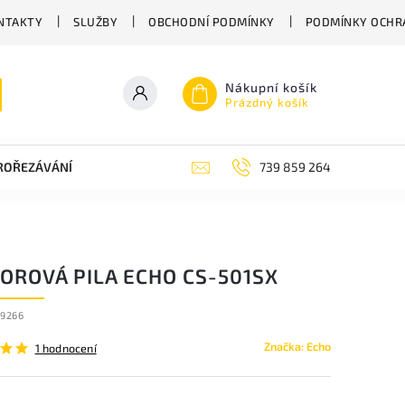
NTAKTY
SLUŽBY
OBCHODNÍ PODMÍNKY
PODMÍNKY OCHR
Nákupní košík
Prázdný košík
PROŘEZÁVÁNÍ
ZAHRADNÍ NŮŽKY
ZAHRADNÍ NÁŘADÍ STIGA
739 859 264
OROVÁ PILA ECHO CS-501SX
59266
Značka:
Echo
1 hodnocení