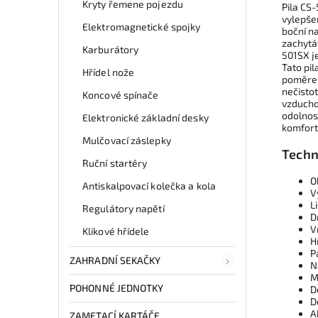
Kryty řemene pojezdu
Pila CS
vylepšen
Elektromagnetické spojky
boční na
zachytáv
Karburátory
501SX j
Tato pil
Hřídel nože
poměrem
nečisto
Koncové spínače
vzduchov
odolnos
Elektronické základní desky
komfort
Mulčovací záslepky
Techn
Ruční startéry
O
Antiskalpovací kolečka a kola
V
L
Regulátory napětí
D
V
Klikové hřídele
H
P
ZAHRADNÍ SEKAČKY
N
M
POHONNÉ JEDNOTKY
D
D
A
ZAMETACÍ KARTÁČE