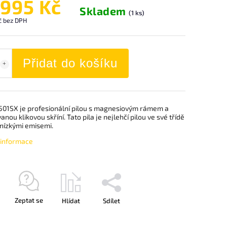
 995 Kč
Skladem
(1 ks)
č bez DPH
Přidat do košíku
-501SX je profesionální pilou s magnesiovým rámem a
anou klikovou skříní. Tato pila je nejlehčí pilou ve své třídě
 nízkými emisemi.
í informace
Zeptat se
Hlídat
Sdílet