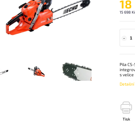
18
15 698 K
Pila CS
integrov
s velice
Detailn
Tisk