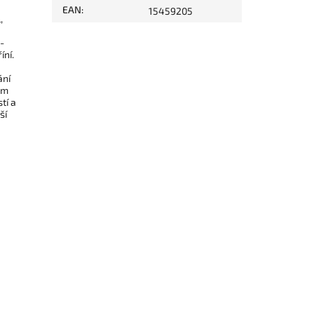
EAN
:
15459205
,
-
íní.
ání
em
tí a
ší