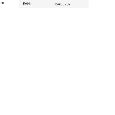
pro
EAN
:
15465202
a