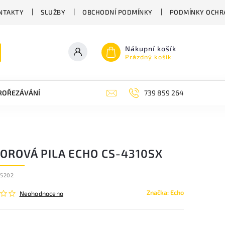
NTAKTY
SLUŽBY
OBCHODNÍ PODMÍNKY
PODMÍNKY OCHR
Nákupní košík
Prázdný košík
PROŘEZÁVÁNÍ
ZAHRADNÍ NŮŽKY
ZAHRADNÍ NÁŘADÍ STIGA
739 859 264
OROVÁ PILA ECHO CS-4310SX
65202
Značka:
Echo
Neohodnoceno