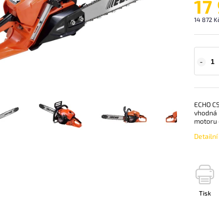
17
14 872 K
ECHO CS-
vhodná 
motoru 
Detailn
Tisk