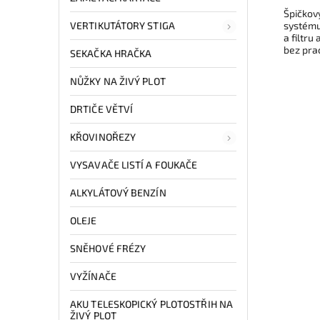
Špičkov
systému
VERTIKUTÁTORY STIGA
a filtru
bez pra
SEKAČKA HRAČKA
NŮŽKY NA ŽIVÝ PLOT
DRTIČE VĚTVÍ
KŘOVINOŘEZY
VYSAVAČE LISTÍ A FOUKAČE
ALKYLÁTOVÝ BENZÍN
OLEJE
SNĚHOVÉ FRÉZY
VYŽÍNAČE
AKU TELESKOPICKÝ PLOTOSTŘIH NA
ŽIVÝ PLOT