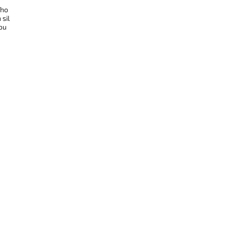
ího
sil
nou