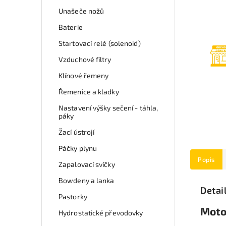
Unašeče nožů
Baterie
Startovací relé (solenoid)
Vzduchové filtry
Klínové řemeny
Řemenice a kladky
Nastavení výšky sečení - táhla,
páky
Žací ústrojí
Páčky plynu
Popis
Zapalovací svíčky
Bowdeny a lanka
Detai
Pastorky
Moto
Hydrostatické převodovky