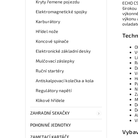
Kryty řemene pojezdu
ECHO CS
širokou
Elektromagnetické spojky
výkonné
výkonu 
Karburátory
ovladate
Hřídel nože
Techn
Koncové spínače
O
Elektronické základní desky
V
L
Mulčovací záslepky
R
D
Ruční startéry
V
H
Antiskalpovací kolečka a kola
P
N
Regulátory napětí
Z
M
Klikové hřídele
D
D
ZAHRADNÍ SEKAČKY
A
V
POHONNÉ JEDNOTKY
Vybav
ZAMETACÍ KARTÁČE