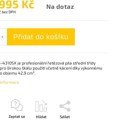
 995 Kč
Na dotaz
č bez DPH
Přidat do košíku
4310SX je profesionální řetězová pila střední třídy
pro širokou škálu použití včetně kácení díky výkonnému
o objemu 42,9 cm³.
í informace
Zeptat se
Hlídat
Sdílet