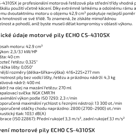
-4310SX je profesionální motorová řetězová pila střední třídy vhodná 
 škálu použití včetně kácení. Díky extrémně lehkému a odolnému rámu 
mu dvoutaktnímu motoru o objemu 42,9 cm³ poskytuje nejlepší poměr
a hmotnosti ve své třídě. To znamená, že získáte mimořádnou
lnost a pohodlí, aniž byste museli dělat kompromisy v oblasti výkonu.
ické údaje motorvé pily ECHO CS-4310SX
bsah motoru: 42.9 cm³
ýkon: 2,3/3,1 kW/HP
išta: 40 cm
ozteč řetězu: 0,325"
rážka lišty: 0,050"
nější rozměry (délka×šířka×výška): 416×225×277 mm
motnost pily bez vodící lišty, řetězu a prázdnou nádrží: 4,3 kg
alivová nádrž: 400 ml
ádrž na olej na mazání řetězu: 270 ml
apalovací svíčka: NGK CMR7H
aximální výkon podle ISO 7293: 2,3 r/min
oporučená maximální rychlost s řeznými nástroji: 13 300 ot./min
oporučené otáčky chodu naprázdno: 2800 (2700–2900) ot./min
kustický tlak: 103,1 dB(A)
ibrace (ISO 22867): Přední rukojeť 3,3 m/s², zadní rukojeť 3,1 m/s²
ení motorové pily ECHO CS-4310SX