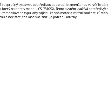
ý bezprašný systém s odstředivou separací je zmenšenou verzí filtračn
, který najdete v modelu CS-7310SX. Tento systém využívá odstředivých 
 automobilového typu, aby zajistil, že váš motor a vnitřní součásti zůsta
chu a nečistot, což masivně snižuje potřebu údržby.