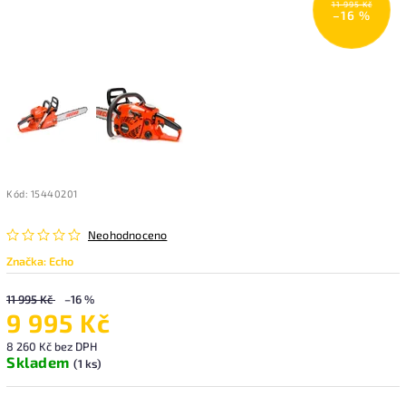
11 995 Kč
–16 %
Kód:
15440201
Neohodnoceno
Značka:
Echo
11 995 Kč
–16 %
9 995 Kč
8 260 Kč bez DPH
Skladem
(1 ks)