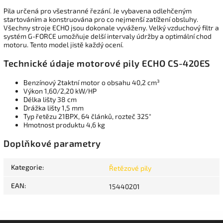
Pila určená pro všestranné řezání. Je vybavena odlehčeným
startováním a konstruována pro co nejmenší zatížení obsluhy.
Všechny stroje ECHO jsou dokonale vyváženy. Velký vzduchový filtr a
systém G-FORCE umožňuje delší intervaly údržby a optimální chod
motoru. Tento model jistě každý ocení.
Technické údaje motorové pily ECHO CS-420ES
Benzínový 2taktní motor o obsahu 40,2 cm³
Výkon 1,60/2,20 kW/HP
Délka lišty 38 cm
Drážka lišty 1,5 mm
Typ řetězu 21BPX, 64 článků, rozteč 325"
Hmotnost produktu 4,6 kg
Doplňkové parametry
Kategorie
:
Řetězové pily
EAN
:
15440201