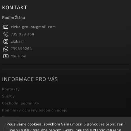
KONTAKT
Radim Žižka
zizka.group
@
gmail.com
739 859 264
zizkarf
739859264
YouTube
INFORMACE PRO VÁS
Kontakty
Služby
Obchodní podmínky
Podmínky ochrany osobních údajů
Doprava
Používáme cookies, abychom Vám umožnili pohodlné prohlížení
Blog zahradní techniky
webu a díky analýze provozu webu neustále zlepšovali jeho