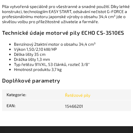
Pila vytvořená speciálně pro všestranné a snadné použití. Díky lehké
konstrukci, technologiím EASY START, odsávání nečistot G-FORCE a
profesionálnímu motoru japonské výroby o obsahu 34,4 cm³ jde o
skvělou volbu pro příležitostné uživatele a farmáře.
Technické údaje motorvé pily ECHO CS-3510ES
Benzínový 2taktní motor o obsahu 34,4 cm³
Výkon 1,50/2,10 kW/HP
Délka lišty 35 cm
Drážka lišty 1,3 mm
Typ řetězu 91VXL, 53 článků, rozteč 3/8"
Hmotnost produktu 3,7 kg
Doplňkové parametry
Kategorie
:
Řetězové pily
EAN
:
15466201