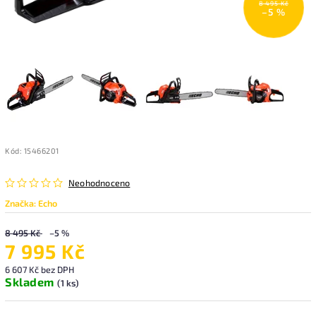
8 495 Kč
–5 %
Kód:
15466201
Neohodnoceno
Značka:
Echo
8 495 Kč
–5 %
7 995 Kč
6 607 Kč bez DPH
Skladem
(1 ks)