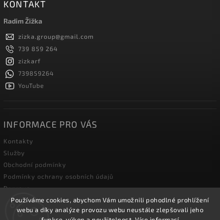
KONTAKT
Radim Žižka
zizka.group
@
gmail.com
739 859 264
zizkarf
739859264
YouTube
INFORMACE PRO VÁS
Kontakty
Služby
Obchodní podmínky
Podmínky ochrany osobních údajů
Doprava
Používáme cookies, abychom Vám umožnili pohodlné prohlížení
Blog zahradní techniky
webu a díky analýze provozu webu neustále zlepšovali jeho
funkce, výkon a použitelnost.
Více informací