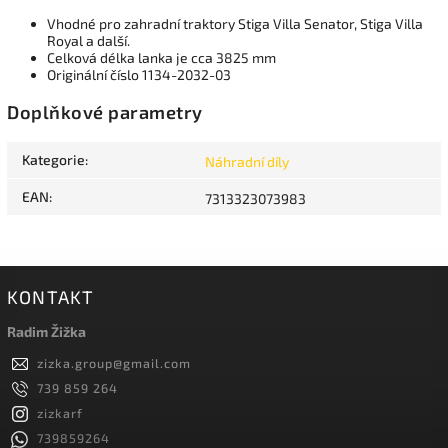
Vhodné pro zahradní traktory Stiga Villa Senator, Stiga Villa
Royal a další.
Celková délka lanka je cca 3825 mm
Originální číslo 1134-2032-03
Doplňkové parametry
Kategorie
:
Náhradní díly
EAN
:
7313323073983
KONTAKT
Radim Žižka
zizka.group
@
gmail.com
739 859 264
zizkarf
739859264