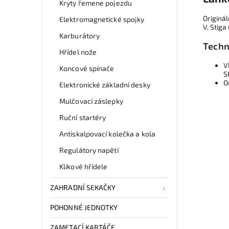
Kryty řemene pojezdu
Originá
Elektromagnetické spojky
V, Stiga
Karburátory
Techn
Hřídel nože
V
Koncové spínače
S
O
Elektronické základní desky
Mulčovací záslepky
Ruční startéry
Antiskalpovací kolečka a kola
Regulátory napětí
Klikové hřídele
ZAHRADNÍ SEKAČKY
POHONNÉ JEDNOTKY
ZAMETACÍ KARTÁČE