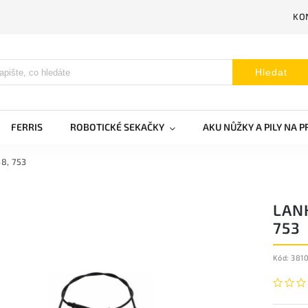
KO
Hledat
FERRIS
ROBOTICKÉ SEKAČKY
AKU NŮŽKY A PILY NA 
8, 753
LANK
753
Kód:
381