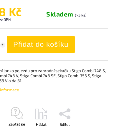
8 Kč
Skladem
(>5 ks)
ez DPH
Přidat do košíku
ní lanko pojezdu pro zahradní sekačku Stiga Combi 748 S,
mbi 748 V, Stiga Combi 748 SE, Stiga Combi 753 S, Stiga
3 V a další.
í informace
Zeptat se
Hlídat
Sdílet