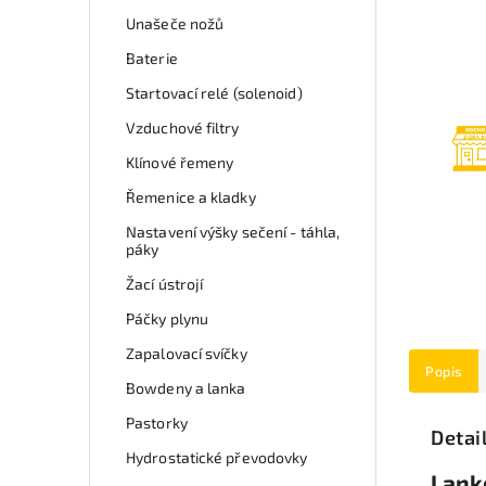
Unašeče nožů
Baterie
Startovací relé (solenoid)
Vzduchové filtry
Klínové řemeny
Řemenice a kladky
Nastavení výšky sečení - táhla,
páky
Žací ústrojí
Páčky plynu
Zapalovací svíčky
Popis
Bowdeny a lanka
Pastorky
Detai
Hydrostatické převodovky
Lank