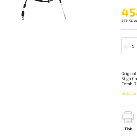
45
379 Kč b
Originál
Stiga Co
Combi 75
Detailn
Tisk