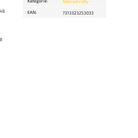
Kategorie
:
Náhradní díly
748
EAN
:
7313323253033
48