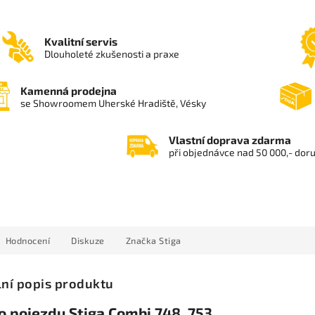
Kvalitní servis
Dlouholeté zkušenosti a praxe
Kamenná prodejna
se Showroomem Uherské Hradiště, Vésky
Vlastní doprava zdarma
při objednávce nad 50 000,- dor
Hodnocení
Diskuze
Značka
Stiga
lní popis produktu
o pojezdu Stiga Combi 748, 753