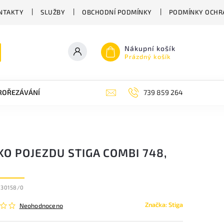
NTAKTY
SLUŽBY
OBCHODNÍ PODMÍNKY
PODMÍNKY OCHR
Nákupní košík
Prázdný košík
PROŘEZÁVÁNÍ
ZAHRADNÍ NŮŽKY
ZAHRADNÍ NÁŘADÍ STIGA
739 859 264
O POJEZDU STIGA COMBI 748,
030158/0
Značka:
Stiga
Neohodnoceno