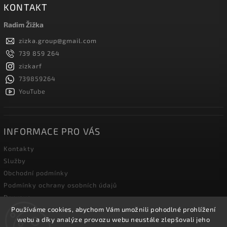
KONTAKT
Radim Žižka
zizka.group
@
gmail.com
739 859 264
zizkarf
739859264
YouTube
INFORMACE PRO VÁS
Kontakty
Služby
Obchodní podmínky
Podmínky ochrany osobních údajů
Doprava
Používáme cookies, abychom Vám umožnili pohodlné prohlížení
Blog zahradní techniky
webu a díky analýze provozu webu neustále zlepšovali jeho