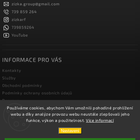
zizka.group
@
gmail.com
739 859 264
zizkarf
739859264
YouTube
INFORMACE PRO VÁS
Kontakty
Služby
Obchodní podmínky
Podmínky ochrany osobních údajů
Doprava
Používáme cookies, abychom Vám umožnili pohodlné prohlížení
Blog zahradní techniky
webu a díky analýze provozu webu neustále zlepšovali jeho
funkce, výkon a použitelnost.
Více informací
Copyright 2026
Žižka R&F s.r.o.
. Všechna práva vyhrazena.
Nastavení
Vytvořil
Shoptet
| Design
Shoptak.cz.