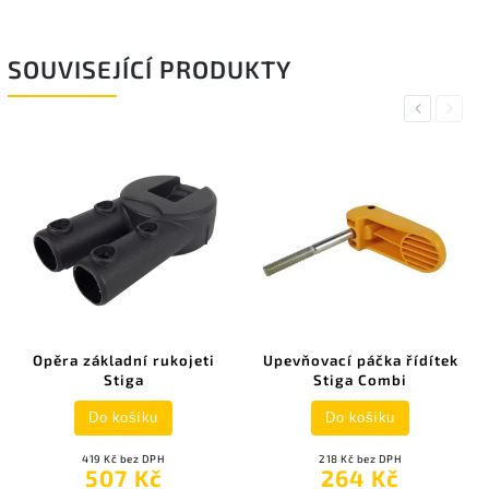
SOUVISEJÍCÍ PRODUKTY
Previous
Next
Opěra základní rukojeti
Upevňovací páčka řídítek
Stiga
Stiga Combi
Do košíku
Do košíku
419 Kč bez DPH
218 Kč bez DPH
507 Kč
264 Kč