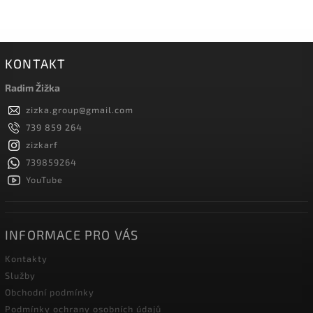
KONTAKT
Radim Žižka
zizka.group
@
gmail.com
739 859 264
zizkarf
739859264
YouTube
INFORMACE PRO VÁS
Kontakty
Služby
Obchodní podmínky
Podmínky ochrany osobních údajů