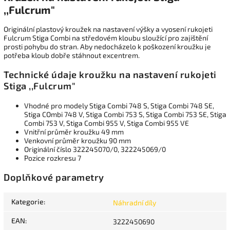
,,Fulcrum"
Originální plastový kroužek na nastavení výšky a vyosení rukojeti
Fulcrum Stiga Combi na středovém kloubu sloužící pro zajištění
prosti pohybu do stran. Aby nedocházelo k poškození kroužku je
potřeba kloub dobře stáhnout excentrem.
Technické údaje kroužku na nastavení rukojeti
Stiga ,,Fulcrum"
Vhodné pro modely Stiga Combi 748 S, Stiga Combi 748 SE,
Stiga COmbi 748 V, Stiga Combi 753 S, Stiga Combi 753 SE, Stiga
Combi 753 V, Stiga Combi 955 V, Stiga Combi 955 VE
Vnitřní průměr kroužku 49 mm
Venkovní průměr kroužku 90 mm
Originální číslo 322245070/0, 322245069/0
Pozice rozkresu 7
Doplňkové parametry
Kategorie
:
Náhradní díly
EAN
:
3222450690