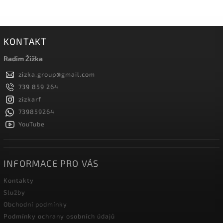
KONTAKT
Radim Žižka
zizka.group
@
gmail.com
739 859 264
zizkarf
739859264
YouTube
INFORMACE PRO VÁS
Kontakty
Služby
Obchodní podmínky
Podmínky ochrany osobních údajů