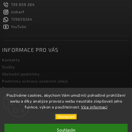
739 859 264
zizkarf
739859264
YouTube
INFORMACE PRO VÁS
Kontakty
Služby
Obchodní podmínky
Podmínky ochrany osobních údajů
Doprava
Používáme cookies, abychom Vám umožnili pohodlné prohlížení
Blog zahradní techniky
webu a díky analýze provozu webu neustále zlepšovali jeho
funkce, výkon a použitelnost.
Více informací
Copyright 2026
Žižka R&F s.r.o.
. Všechna práva vyhrazena.
Nastavení
Vytvořil
Shoptet
| Design
Shoptak.cz.
Souhlasím