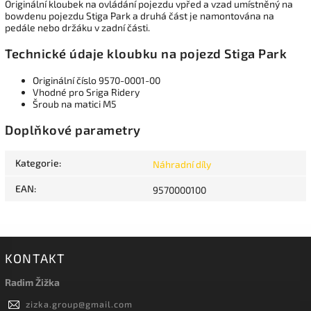
Originální kloubek na ovládání pojezdu vpřed a vzad umístněný na
bowdenu pojezdu Stiga Park a druhá část je namontována na
pedále nebo držáku v zadní části.
Technické údaje kloubku na pojezd Stiga Park
Originální číslo 9570-0001-00
Vhodné pro Sriga Ridery
Šroub na matici M5
Doplňkové parametry
Kategorie
:
Náhradní díly
EAN
:
9570000100
KONTAKT
Radim Žižka
zizka.group
@
gmail.com