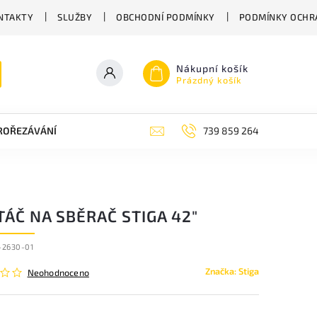
NTAKTY
SLUŽBY
OBCHODNÍ PODMÍNKY
PODMÍNKY OCHR
Nákupní košík
Prázdný košík
PROŘEZÁVÁNÍ
ZAHRADNÍ NŮŽKY
ZAHRADNÍ NÁŘADÍ STIGA
739 859 264
ÁČ NA SBĚRAČ STIGA 42"
-2630-01
Značka:
Stiga
Neohodnoceno