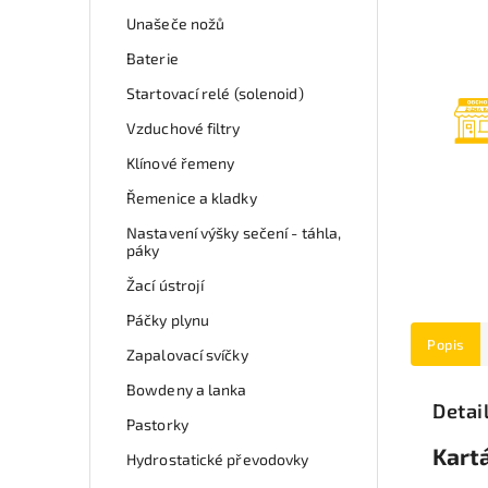
Unašeče nožů
Baterie
Startovací relé (solenoid)
Vzduchové filtry
Klínové řemeny
Řemenice a kladky
Nastavení výšky sečení - táhla,
páky
Žací ústrojí
Páčky plynu
Popis
Zapalovací svíčky
Bowdeny a lanka
Detai
Pastorky
Kartá
Hydrostatické převodovky