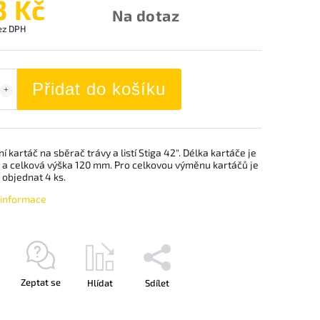
3 Kč
Na dotaz
ez DPH
Přidat do košíku
ní kartáč na sběrač trávy a listí Stiga 42". Délka kartáče je
a celková výška 120 mm. Pro celkovou výměnu kartáčů je
 objednat 4 ks.
í informace
Zeptat se
Hlídat
Sdílet