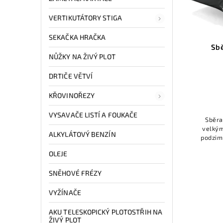
VERTIKUTÁTORY STIGA
SEKAČKA HRAČKA
Sbě
NŮŽKY NA ŽIVÝ PLOT
DRTIČE VĚTVÍ
KŘOVINOŘEZY
VYSAVAČE LISTÍ A FOUKAČE
Sběrač
velkým
ALKYLÁTOVÝ BENZÍN
podzimn
v l
OLEJE
SNĚHOVÉ FRÉZY
VYŽÍNAČE
AKU TELESKOPICKÝ PLOTOSTŘIH NA
ŽIVÝ PLOT