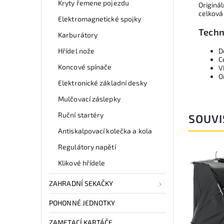
Kryty řemene pojezdu
Originál
celková
Elektromagnetické spojky
Techn
Karburátory
Hřídel nože
D
C
Koncové spínače
V
O
Elektronické základní desky
Mulčovací záslepky
Ruční startéry
SOUVI
Antiskalpovací kolečka a kola
Regulátory napětí
Klikové hřídele
ZAHRADNÍ SEKAČKY
POHONNÉ JEDNOTKY
ZAMETACÍ KARTÁČE