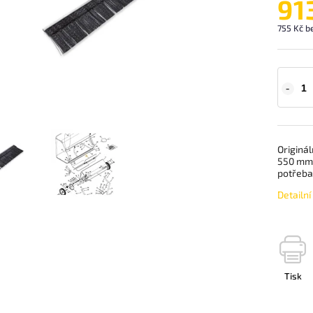
91
755 Kč b
Originál
550 mm 
potřeba
Detailn
Tisk