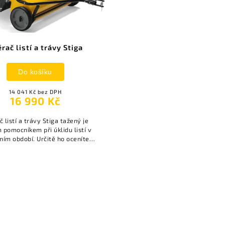
rač listí a trávy Stiga
Do košíku
14 041 Kč bez DPH
16 990 Kč
 listí a trávy Stiga tažený je
 pomocníkem při úklidu listí v
ím období. Určitě ho oceníte i
etním období na sběr trávy.