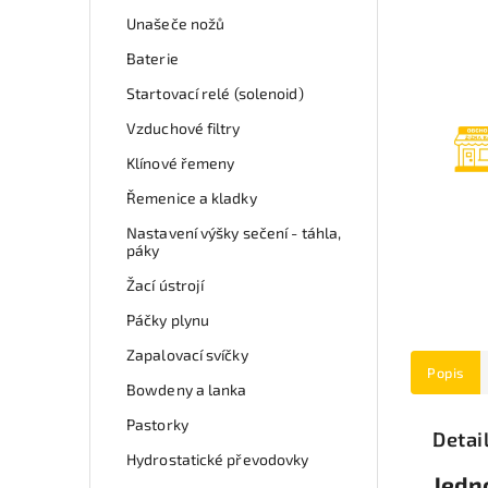
Unašeče nožů
Baterie
Startovací relé (solenoid)
Vzduchové filtry
Klínové řemeny
Řemenice a kladky
Nastavení výšky sečení - táhla,
páky
Žací ústrojí
Páčky plynu
Zapalovací svíčky
Popis
Bowdeny a lanka
Pastorky
Detai
Hydrostatické převodovky
Jedn