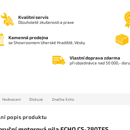
Kvalitní servis
Dlouholeté zkušenosti a praxe
Kamenná prodejna
se Showroomem Uherské Hradiště, Vésky
Vlastní doprava zdarma
při objednávce nad 50 000,- dor
Hodnocení
Diskuze
Značka
Echo
lní popis produktu
oruční motorová pila ECHO CS-280TES