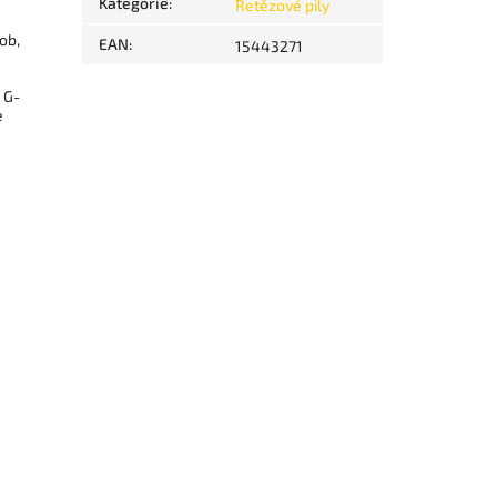
Kategorie
:
Řetězové pily
ob,
EAN
:
15443271
 G-
e