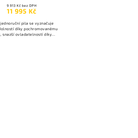
9 913 Kč bez DPH
11 995 Kč
jednoruční pila se vyznačuje
dolností díky pochromovanému
i, snazší ovladatelností díky
i tvarované pod větším úhlem.