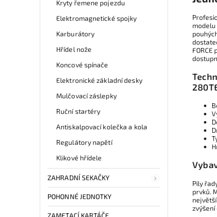
Kryty řemene pojezdu
Profesio
Elektromagnetické spojky
modelu 
Karburátory
pouhých 
dostate
Hřídel nože
FORCE p
dostupn
Koncové spínače
Techn
Elektronické základní desky
280T
Mulčovací záslepky
B
Ruční startéry
V
D
Antiskalpovací kolečka a kola
D
T
Regulátory napětí
H
Klikové hřídele
Vybav
ZAHRADNÍ SEKAČKY
Pily řa
prvků. 
POHONNÉ JEDNOTKY
největší
zvýšení 
ZAMETACÍ KARTÁČE