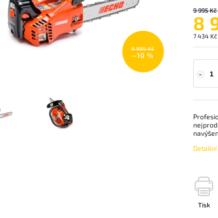
9 995 Kč
8 
7 434 Kč
9 995 Kč
–10 %
Profesio
nejprod
navýšen
Detailn
Tisk