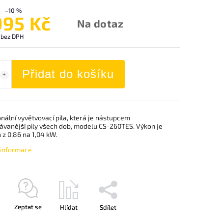
–10 %
995 Kč
Na dotaz
 bez DPH
Přidat do košíku
nální vyvětvovací pila, která je nástupcem
ávanější pily všech dob, modelu CS-260TES. Výkon je
 z 0,86 na 1,04 kW.
í informace
Zeptat se
Hlídat
Sdílet