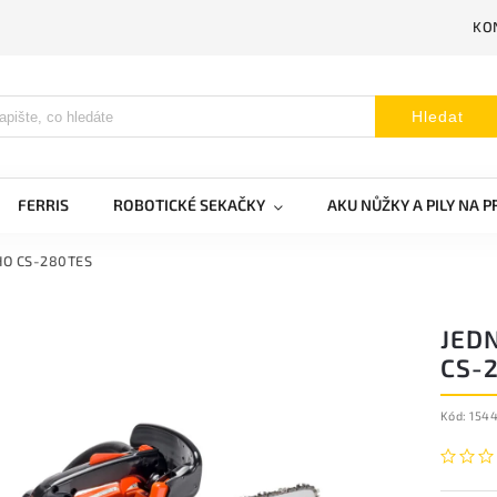
KO
Hledat
FERRIS
ROBOTICKÉ SEKAČKY
AKU NŮŽKY A PILY NA 
CHO CS-280TES
JED
CS-
Kód:
1544