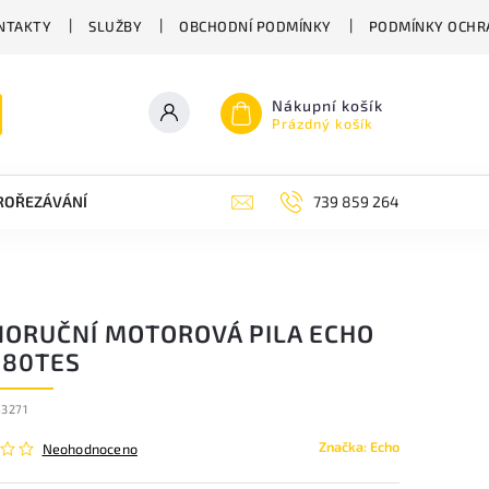
NTAKTY
SLUŽBY
OBCHODNÍ PODMÍNKY
PODMÍNKY OCHR
Nákupní košík
Prázdný košík
PROŘEZÁVÁNÍ
ZAHRADNÍ NŮŽKY
ZAHRADNÍ NÁŘADÍ STIGA
739 859 264
NORUČNÍ MOTOROVÁ PILA ECHO
280TES
3271
Značka:
Echo
Neohodnoceno