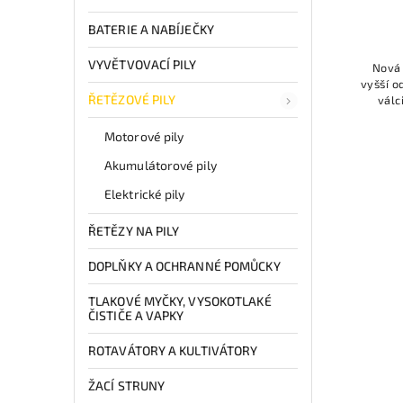
BATERIE A NABÍJEČKY
VYVĚTVOVACÍ PILY
Nová 
vyšší o
ŘETĚZOVÉ PILY
válc
rukojet
Motorové pily
Akumulátorové pily
Elektrické pily
ŘETĚZY NA PILY
DOPLŇKY A OCHRANNÉ POMŮCKY
TLAKOVÉ MYČKY, VYSOKOTLAKÉ
ČISTIČE A VAPKY
ROTAVÁTORY A KULTIVÁTORY
ŽACÍ STRUNY