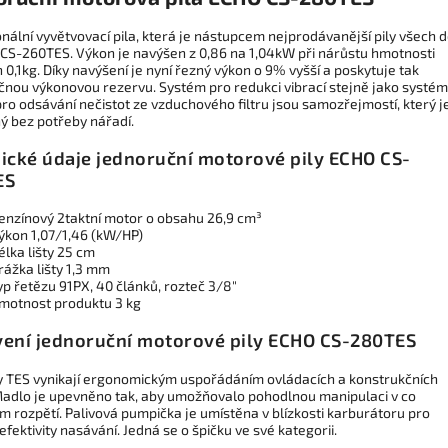
nální vyvětvovací pila, která je nástupcem nejprodávanější pily všech d
CS-260TES. Výkon je navýšen z 0,86 na 1,04kW při nárůstu hmotnosti
0,1kg. Díky navýšení je nyní řezný výkon o 9% vyšší a poskytuje tak
čnou výkonovou rezervu. Systém pro redukci vibrací stejně jako systém
ro odsávání nečistot ze vzduchového filtru jsou samozřejmostí, který j
ý bez potřeby nářadí.
ické údaje jednoruční motorové pily ECHO CS-
ES
enzínový 2taktní motor o obsahu 26,9 cm³
ýkon 1,07/1,46 (kW/HP)
élka lišty 25 cm
rážka lišty 1,3 mm
yp řetězu 91PX, 40 článků, rozteč 3/8"
motnost produktu 3 kg
ení jednoruční motorové pily ECHO CS-280TES
dy TES vynikají ergonomickým uspořádáním ovládacích a konstrukčních
Madlo je upevněno tak, aby umožňovalo pohodlnou manipulaci v co
m rozpětí. Palivová pumpička je umístěna v blízkosti karburátoru pro
efektivity nasávání. Jedná se o špičku ve své kategorii.