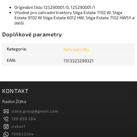
Originální číslo 125290001/0, 125290001/1
Vhodné pro zahradní traktory Stiga Estate 7102 W, Stiga
Estate 9102 W Stiga Estate 6012 HW, Stiga Estate 7102 HWSY a
další.
Doplňkové parametry
Kategorie
:
Náhradní díly
EAN
:
7313323299321
KONTAKT
Radim Žižka
zizka.group
@
gmail.com
739 859 264
zizkarf
739859264