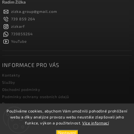
Radim Žižka
zizka.group
@
gmail.com
739 859 264
zizkarf
739859264
YouTube
INFORMACE PRO VÁS
Kontakty
Služby
Obchodní podmínky
Podmínky ochrany osobních údajů
Doprava
Používáme cookies, abychom Vám umožnili pohodlné prohlížení
Blog zahradní techniky
webu a díky analýze provozu webu neustále zlepšovali jeho
funkce, výkon a použitelnost.
Více informací
Copyright 2026
Žižka R&F s.r.o.
. Všechna práva vyhrazena.
Nastavení