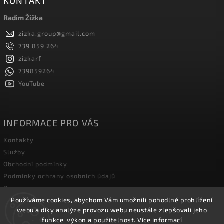
KONTAKT
Radim Žižka
zizka.group
@
gmail.com
739 859 264
zizkarf
739859264
YouTube
INFORMACE PRO VÁS
Kontakty
Služby
Obchodní podmínky
Podmínky ochrany osobních údajů
Doprava
Používáme cookies, abychom Vám umožnili pohodlné prohlížení
Blog zahradní techniky
webu a díky analýze provozu webu neustále zlepšovali jeho
funkce, výkon a použitelnost.
Více informací