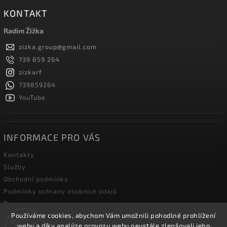
KONTAKT
Radim Žižka
zizka.group
@
gmail.com
739 859 264
zizkarf
739859264
YouTube
INFORMACE PRO VÁS
Kontakty
Služby
Obchodní podmínky
Podmínky ochrany osobních údajů
Doprava
Používáme cookies, abychom Vám umožnili pohodlné prohlížení
Blog zahradní techniky
webu a díky analýze provozu webu neustále zlepšovali jeho