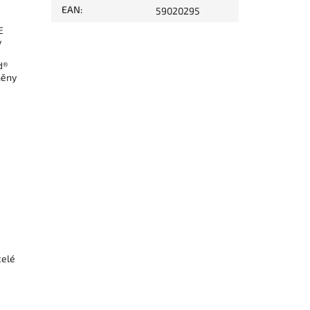
EAN
:
59020295
E
v
d®
měny
celé