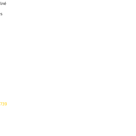
elné
 s
739