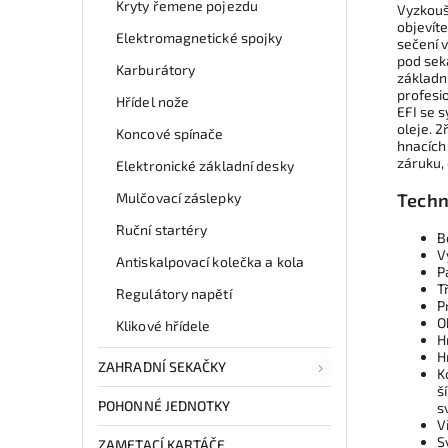
Kryty řemene pojezdu
Vyzkouš
objevít
Elektromagnetické spojky
sečení v
pod seka
Karburátory
základn
profesi
Hřídel nože
EFI se 
oleje. 
Koncové spínače
hnacích 
záruku,
Elektronické základní desky
Mulčovací záslepky
Techn
Ruční startéry
B
V
Antiskalpovací kolečka a kola
P
T
Regulátory napětí
P
O
Klikové hřídele
H
H
ZAHRADNÍ SEKAČKY
K
š
POHONNÉ JEDNOTKY
s
V
S
ZAMETACÍ KARTÁČE