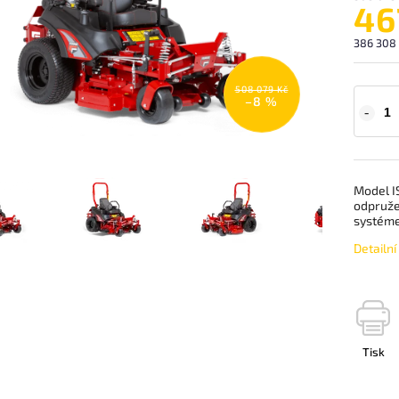
46
386 308 
508 079 Kč
–8 %
Model I
odpruže
systém
Detailn
Tisk