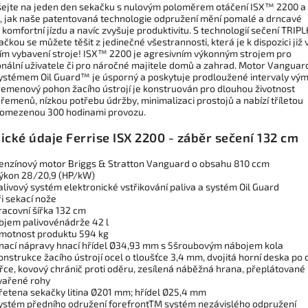
ejte na jeden den sekačku s nulovým poloměrem otáčení ISX™ 2200 a
e, jak naše patentovaná technologie odpružení mění pomalé a drncavé
 komfortní jízdu a navíc zvyšuje produktivitu. S technologií sečení TRIPL
čkou se můžete těšit z jedinečné všestrannosti, která je k dispozici již 
ím vybavení stroje! ISX™ 2200 je agresivním výkonným strojem pro
onální uživatele či pro náročné majitele domů a zahrad. Motor Vanguar
systémem Oil Guard™ je úsporný a poskytuje prodloužené intervaly vý
2řemenový pohon žacího ústrojí je konstruován pro dlouhou životnost
řemenů, nízkou potřebu údržby, minimalizaci prostojů a nabízí tříletou
 omezenou 300 hodinami provozu.
ické údaje Ferrise ISX 2200 - záběr sečení 132 cm
enzínový motor
Briggs & Stratton Vanguard o obsahu 810 ccm
ýkon 28/20,9 (HP/kW)
alivový systém elektronické vstřikování paliva a systém Oil Guard
ři sekací nože
racovní šířka 132 cm
bjem palivovénádrže 42 l
motnost produktu 594 kg
nací nápravy hnací hřídel Ø34,93 mm s 5šroubovým nábojem kola
onstrukce žacího ústrojí ocel o tloušťce 3,4 mm, dvojitá horní deska po 
ířce, kovový chránič proti oděru, zesílená náběžná hrana, přeplátované
vařené rohy
řetena sekačky litina Ø201 mm; hřídel Ø25,4 mm
ystém předního odružení forefrontTM systém nezávislého odpružení