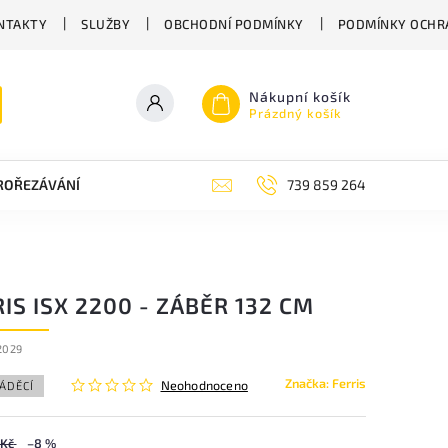
NTAKTY
SLUŽBY
OBCHODNÍ PODMÍNKY
PODMÍNKY OCHR
Nákupní košík
Prázdný košík
PROŘEZÁVÁNÍ
ZAHRADNÍ NŮŽKY
ZAHRADNÍ NÁŘADÍ STIGA
739 859 264
IS ISX 2200 - ZÁBĚR 132 CM
2029
Značka:
Ferris
Neohodnoceno
ÁDĚCÍ
 Kč
–8 %