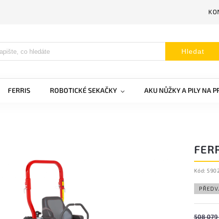
KO
Hledat
FERRIS
ROBOTICKÉ SEKAČKY
AKU NŮŽKY A PILY NA 
FERR
Kód:
590
PŘEDV
508 079