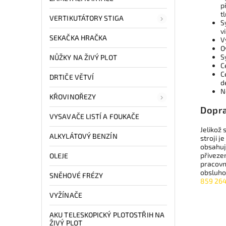
p
t
VERTIKUTÁTORY STIGA
S
v
SEKAČKA HRAČKA
V
O
S
NŮŽKY NA ŽIVÝ PLOT
C
C
DRTIČE VĚTVÍ
d
N
KŘOVINOŘEZY
Dopr
VYSAVAČE LISTÍ A FOUKAČE
Jelikož
ALKYLÁTOVÝ BENZÍN
stroji 
obsahuj
přiveze
OLEJE
pracovn
obsluhou
SNĚHOVÉ FRÉZY
859 26
VYŽÍNAČE
AKU TELESKOPICKÝ PLOTOSTŘIH NA
ŽIVÝ PLOT