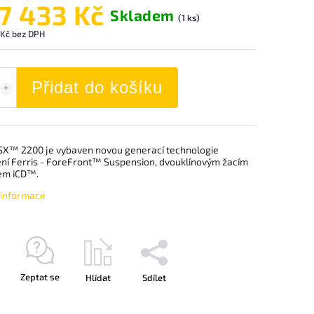
7 433 Kč
Skladem
(1 ks)
Kč bez DPH
Přidat do košíku
SX™ 2200 je vybaven novou generací technologie
ní Ferris - ForeFront™ Suspension, dvouklínovým žacím
em iCD™.
í informace
Zeptat se
Hlídat
Sdílet