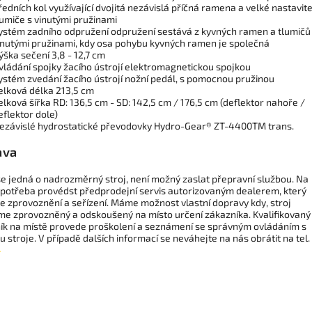
ředních kol využívající dvojitá nezávislá příčná ramena a velké nastavit
lumiče s vinutými pružinami
ystém zadního odpružení odpružení sestává z kyvných ramen a tlumičů
inutými pružinami, kdy osa pohybu kyvných ramen je společná
ýška sečení 3,8 - 12,7 cm
vládání spojky žacího ústrojí elektromagnetickou spojkou
ystém zvedání žacího ústrojí nožní pedál, s pomocnou pružinou
elková délka 213,5 cm
elková šířka RD: 136,5 cm - SD: 142,5 cm / 176,5 cm (deflektor nahoře /
eflektor dole)
ezávislé hydrostatické převodovky Hydro-Gear® ZT-4400TM trans.
ava
 se jedná o nadrozměrný stroj, není možný zaslat přepravní službou. Na
je potřeba provédst předprodejní servis autorizovaným dealerem, který
e zprovoznění a seřízení. Máme možnost vlastní dopravy kdy, stroj
me zprovozněný a odskoušený na místo určení zákazníka. Kvalifikovaný
ík na místě provede proškolení a seznámení se správným ovládáním s
 stroje. V případě dalších informací se neváhejte na nás obrátit na tel.
4