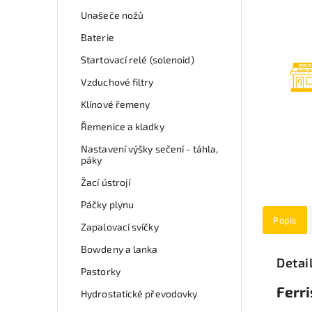
Unašeče nožů
Baterie
Startovací relé (solenoid)
Vzduchové filtry
Klínové řemeny
Řemenice a kladky
Nastavení výšky sečení - táhla,
páky
Žací ústrojí
Páčky plynu
Popis
Zapalovací svíčky
Bowdeny a lanka
Detai
Pastorky
Ferri
Hydrostatické převodovky