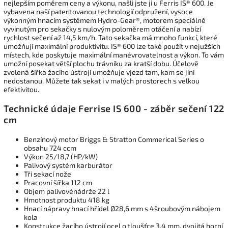
nejlepším poměrem ceny a výkonu, našli jste ji u Ferris IS® 600. Je
vybavena naší patentovanou technologií odpružení, vysoce
výkonným hnacím systémem Hydro-Gear®, motorem speciálně
vyvinutým pro sekačky s nulovým poloměrem otáčení a nabízí
rychlost sečení až 14,5 km/h. Tato sekačka má mnoho funkcí, které
umožňují maximální produktivitu. IS® 600 lze také použít v nejužších
místech, kde poskytuje maximální manévrovatelnost a výkon. To vám
umožní posekat větší plochu trávníku za kratší dobu. Účelově
zvolená šířka žacího ústrojí umožňuje vjezd tam, kam se jiní
nedostanou. Můžete tak sekat i v malých prostorech s velkou
efektivitou.
Technické údaje Ferrise IS 600 - záběr sečení 122
cm
Benzínový motor
Briggs & Stratton Commerical Series o
obsahu 724 ccm
Výkon 25/18,7 (HP/kW)
Palivový systém karburátor
Tři sekací nože
Pracovní šířka 112 cm
Objem palivovénádrže 22 l
Hmotnost produktu 418 kg
Hnací nápravy hnací hřídel Ø28,6 mm s 4šroubovým nábojem
kola
Konstrukce žacího ústrojí ocel o tloušťce 3,4 mm, dvojitá horní