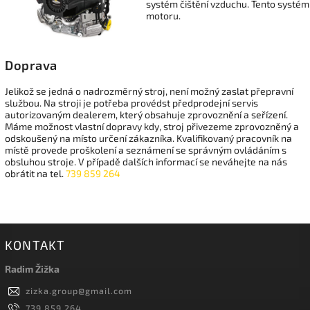
systém čištění vzduchu. Tento systém
motoru.
Doprava
Jelikož se jedná o nadrozměrný stroj, není možný zaslat přepravní
službou. Na stroji je potřeba provédst předprodejní servis
autorizovaným dealerem, který obsahuje zprovoznění a seřízení.
Máme možnost vlastní dopravy kdy, stroj přivezeme zprovozněný a
odskoušený na místo určení zákazníka. Kvalifikovaný pracovník na
místě provede proškolení a seznámení se správným ovládáním s
obsluhou stroje. V případě dalších informací se neváhejte na nás
obrátit na tel.
739 859 264
KONTAKT
Radim Žižka
zizka.group
@
gmail.com
739 859 264