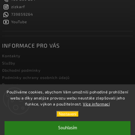
zizkarf
739859264
YouTube
INFORMACE PRO VÁS
Kontakty
Služby
Obchodní podmínky
Podmínky ochrany osobních údajů
Doprava
Používáme cookies, abychom Vám umožnili pohodlné prohlížení
Blog zahradní techniky
webu a díky analýze provozu webu neustále zlepšovali jeho
funkce, výkon a použitelnost.
Více informací
Copyright 2026
Žižka R&F s.r.o.
. Všechna práva vyhrazena.
Nastavení
Vytvořil
Shoptet
| Design
Shoptak.cz.
Souhlasím