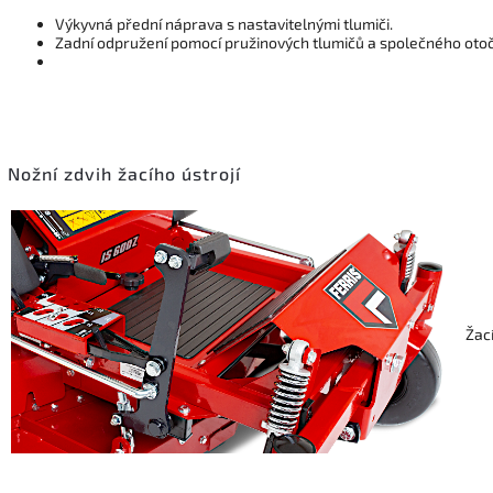
Výkyvná přední náprava s nastavitelnými tlumiči.
Zadní odpružení pomocí pružinových tlumičů a společného oto
Nožní zdvih žacího ústrojí
Žac