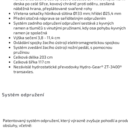
deska po celé šířce, kovový chránič proti oděru, zesílená
náběžná hrana, přeplátované svařené rohy
Vřetena sekačky hliníková slitina Ø133 mm; hřídel Ø25,4 mm
Přední otočná náprava se seřiditelným odpružením
Systém zadního odpružení odpružení sestává z kyvných
ramen a tlumičů s vinutými pružinami, kdy osa pohybu kyvných
ramen je společná
Výška sečení 3,8 - 11,4 cm
Ovládání spojky žacího ústrojí elektromagnetickou spojkou
Systém zvedání žacího ústrojí nožní pedál, s pomocnou
pružinou
Celková délka 203 cm
Celková šířka 117 cm
Nezávislé hydrostatické převodovky Hydro-Gear® ZT-3400®
transaxles.
Systém odpružení
Patentovaný systém odpružení, který výrazně zvyšuje pohodlí a produ
obsluhy, včetně: