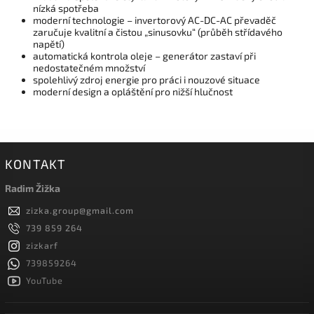
nízká spotřeba
moderní technologie – invertorový AC-DC-AC převaděč
zaručuje kvalitní a čistou „sinusovku“ (průběh střídavého
napětí)
automatická kontrola oleje – generátor zastaví při
nedostatečném množství
spolehlivý zdroj energie pro práci i nouzové situace
moderní design a opláštění pro nižší hlučnost
KONTAKT
Radim Žižka
zizka.group
@
gmail.com
739 859 264
zizkarf
739859264
YouTube