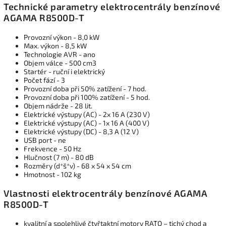
Technické parametry elektrocentrály benzínové
AGAMA R8500D-T
Provozní výkon - 8,0 kW
Max. výkon - 8,5 kW
Technologie AVR - ano
Objem válce - 500 cm3
Startér - ruční i elektrický
Počet fází - 3
Provozní doba při 50% zatížení - 7 hod.
Provozní doba při 100% zatížení - 5 hod.
Objem nádrže - 28 lit.
Elektrické výstupy (AC) - 2x 16 A (230 V)
Elektrické výstupy (AC) - 1x 16 A (400 V)
Elektrické výstupy (DC) - 8,3 A (12 V)
USB port - ne
Frekvence - 50 Hz
Hlučnost (7 m) - 80 dB
Rozměry (d*š*v) - 68 x 54 x 54 cm
Hmotnost - 102 kg
Vlastnosti elektrocentrály benzínové AGAMA
R8500D-T
kvalitní a spolehlivé čtyřtaktní motory RATO – tichý chod a