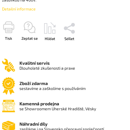
Detailní informace
Tisk
Zeptat se
Hlídat
Sdílet
Kvalitní servis
Dlouholeté zkušenosti a praxe
Zboží zdarma
sestavíme a zaškolíme s používáním
Kamenná prodejna
se Showroomem Uherské Hradiště, Vésky
Náhradní díly
zasíláme i na Slovensko přepravní společností