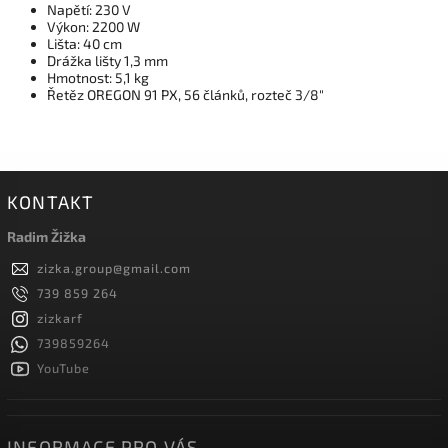
Napětí:
230 V
Výkon:
2200 W
Lišta:
40 cm
Drážka lišty 1,3 mm
Hmotnost:
5,1 kg
Řetěz OREGON 91 PX, 56 článků, rozteč 3/8"
KONTAKT
Radim Žižka
zizka.group
@
gmail.com
739 859 264
zizkarf
739859264
YouTube
INFORMACE PRO VÁS