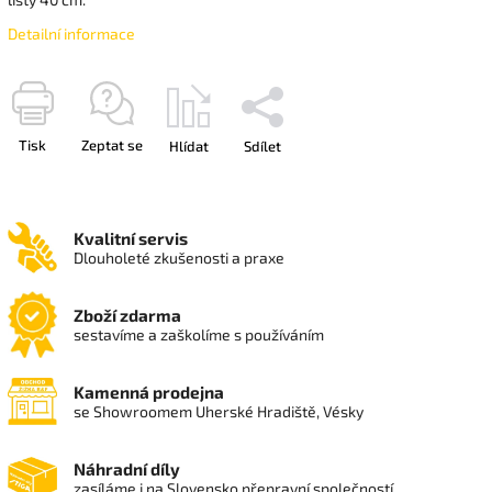
Detailní informace
Tisk
Zeptat se
Hlídat
Sdílet
Kvalitní servis
Dlouholeté zkušenosti a praxe
Zboží zdarma
sestavíme a zaškolíme s používáním
Kamenná prodejna
se Showroomem Uherské Hradiště, Vésky
Náhradní díly
zasíláme i na Slovensko přepravní společností