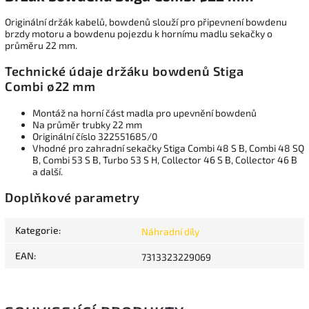
Originální držák kabelů, bowdenů slouží pro připevnení bowdenu
brzdy motoru a bowdenu pojezdu k hornímu madlu sekačky o
průměru 22 mm.
Technické údaje držáku bowdenů Stiga
Combi ø22 mm
Montáž na horní část madla pro upevnění bowdenů
Na průměr trubky 22 mm
Originální číslo 322551685/0
Vhodné pro zahradní sekačky Stiga Combi 48 S B, Combi 48 SQ
B, Combi 53 S B, Turbo 53 S H, Collector 46 S B, Collector 46 B
a další.
Doplňkové parametry
Kategorie
:
Náhradní díly
EAN
:
7313323229069