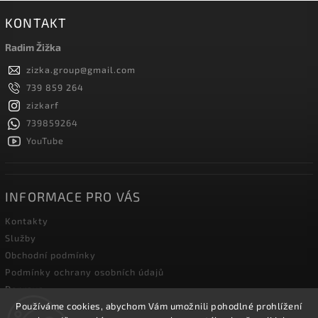
KONTAKT
Radim Žižka
zizka.group
@
gmail.com
739 859 264
zizkarf
739859264
YouTube
INFORMACE PRO VÁS
Kontakty
Služby
Obchodní podmínky
Podmínky ochrany osobních údajů
Doprava
Používáme cookies, abychom Vám umožnili pohodlné prohlížení
Blog zahradní techniky