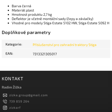
Barva černá
Materiál plast
Hmotnost produktu 2,7 kg
Deflektor je včetně montážní sady (čepy a závlačky)
Vhodné pro modely Stiga Estate 5102 HW, Stiga Estate 5092 H
Doplňkové parametry
Kategorie
:
Příslušenství pro zahradní traktory Stiga
EAN
:
7313321305017
KONTAKT
Radim Žižka
zizka.group
@
gmail.com
739 859 264
zizkarf